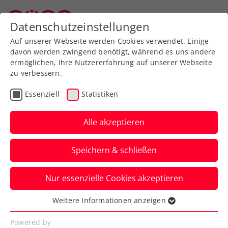
Zurück zur Newsübersicht
Datenschutzeinstellungen
Oberösterreichischer Tennisverband
Auf unserer Webseite werden Cookies verwendet. Einige
davon werden zwingend benötigt, während es uns andere
ermöglichen, Ihre Nutzererfahrung auf unserer Webseite
zu verbessern.
Turniere
ATP
Essenziell
Statistiken
Generali Open Kitzbühel:
Österreicherduell Ofner
Alle akzeptieren
gegen Neumayer
Speichern & schließen
Dominic Thiem hat indes bei seinem
Nur essenzielle Cookies akzeptieren
Abschied vom ATP-Turnier in Tirol einen
formstarken Gegner erwischt.
Weitere Informationen anzeigen
Essenziell
Verfasst von: Presseaussendung / Redaktion, 20.07.2024
Essenzielle Cookies werden für grundlegende
Powered by