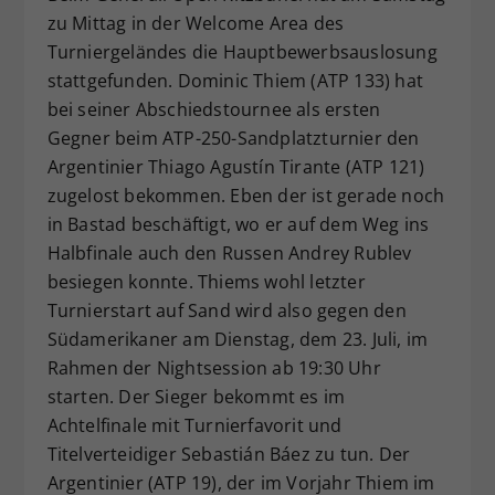
zu Mittag in der Welcome Area des
Dieser Wert speichert Ihre Consent-
Turniergeländes die Hauptbewerbsauslosung
Einstellungen. Unter anderem eine
zufällig generierte ID, für die
stattgefunden. Dominic Thiem (ATP 133) hat
Zweck
historische Speicherung Ihrer
bei seiner Abschiedstournee als ersten
vorgenommen Einstellungen, falls der
Gegner beim ATP-250-Sandplatzturnier den
Webseiten-Betreiber dies eingestellt
Argentinier Thiago Agustín Tirante (ATP 121)
hat.
zugelost bekommen. Eben der ist gerade noch
in Bastad beschäftigt, wo er auf dem Weg ins
Halbfinale auch den Russen Andrey Rublev
besiegen konnte. Thiems wohl letzter
Turnierstart auf Sand wird also gegen den
Südamerikaner am Dienstag, dem 23. Juli, im
Rahmen der Nightsession ab 19:30 Uhr
starten. Der Sieger bekommt es im
Achtelfinale mit Turnierfavorit und
Titelverteidiger Sebastián Báez zu tun. Der
Argentinier (ATP 19), der im Vorjahr Thiem im