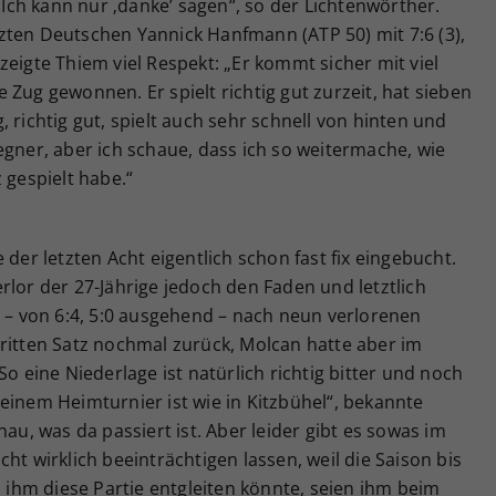
. Ich kann nur ‚danke’ sagen“, so der Lichtenwörther.
zten Deutschen Yannick Hanfmann (ATP 50) mit 7:6 (3),
zeigte Thiem viel Respekt: „Er kommt sicher mit viel
 Zug gewonnen. Er spielt richtig gut zurzeit, hat sieben
ig, richtig gut, spielt auch sehr schnell von hinten und
egner, aber ich schaue, dass ich so weitermache, wie
 gespielt habe.“
 der letzten Acht eigentlich schon fast fix eingebucht.
rlor der 27-Jährige jedoch den Faden und letztlich
h – von 6:4, 5:0 ausgehend – nach neun verlorenen
ritten Satz nochmal zurück, Molcan hatte aber im
So eine Niederlage ist natürlich richtig bitter und noch
einem Heimturnier ist wie in Kitzbühel“, bekannte
nau, was da passiert ist. Aber leider gibt es sowas im
ht wirklich beeinträchtigen lassen, weil die Saison bis
s ihm diese Partie entgleiten könnte, seien ihm beim