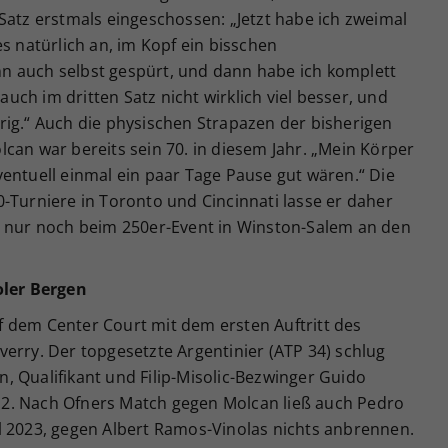
Satz erstmals eingeschossen: „Jetzt habe ich zweimal
s natürlich an, im Kopf ein bisschen
n auch selbst gespürt, und dann habe ich komplett
 auch im dritten Satz nicht wirklich viel besser, und
rig.“ Auch die physischen Strapazen der bisherigen
can war bereits sein 70. in diesem Jahr. „Mein Körper
entuell einmal ein paar Tage Pause gut wären.“ Die
-Turniere in Toronto und Cincinnati lasse er daher
n nur noch beim 250er-Event in Winston-Salem an den
oler Bergen
 dem Center Court mit dem ersten Auftritt des
erry. Der topgesetzte Argentinier (ATP 34) schlug
, Qualifikant und Filip-Misolic-Bezwinger Guido
 6:2. Nach Ofners Match gegen Molcan ließ auch Pedro
l 2023, gegen Albert Ramos-Vinolas nichts anbrennen.