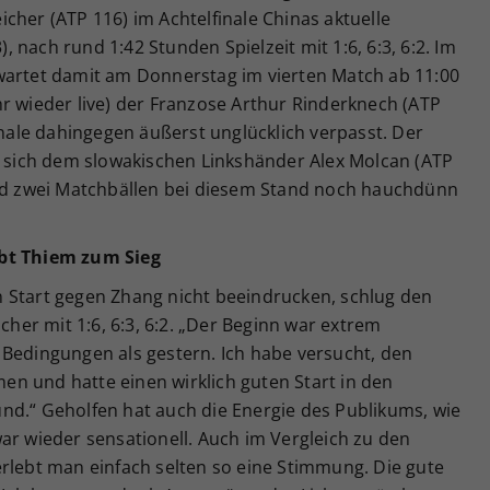
cher (ATP 116) im Achtelfinale Chinas aktuelle
nach rund 1:42 Stunden Spielzeit mit 1:6, 6:3, 6:2. Im
wartet damit am Donnerstag im vierten Match ab 11:00
r wieder live) der Franzose Arthur Rinderknech (ATP
inale dahingegen äußerst unglücklich verpasst. Der
te sich dem slowakischen Linkshänder Alex Molcan (ATP
und zwei Matchbällen bei diesem Stand noch hauchdünn
ibt Thiem zum Sieg
 Start gegen Zhang nicht beeindrucken, schlug den
icher mit 1:6, 6:3, 6:2. „Der Beginn war extrem
 Bedingungen als gestern. Ich habe versucht, den
n und hatte einen wirklich guten Start in den
nd.“ Geholfen hat auch die Energie des Publikums, wie
ar wieder sensationell. Auch im Vergleich zu den
erlebt man einfach selten so eine Stimmung. Die gute