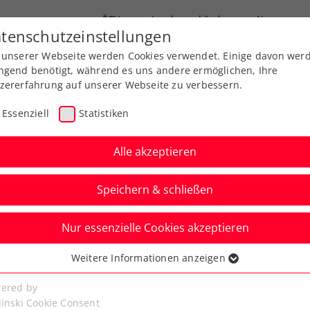
ÖTV
Landesverbände
News
tenschutzeinstellungen
 unserer Webseite werden Cookies verwendet. Einige davon wer
end-Leistungssport
Ausbildung
Services
ngend benötigt, während es uns andere ermöglichen, Ihre
zererfahrung auf unserer Webseite zu verbessern.
Essenziell
Statistiken
Alle akzeptieren
Speichern & schließen
Nur essenzielle Cookies akzeptieren
zug bei Generali Open
Weitere Informationen anzeigen
ssenziell
em nimmt an Fahrt auf
senzielle Cookies werden für grundlegende Funktionen der
ered by
bseite benötigt. Dadurch ist gewährleistet, dass die Webseite
linski Cookie Consent