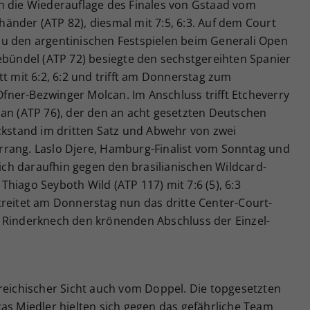
h die Wiederauflage des Finales von Gstaad vom
änder (ATP 82), diesmal mit 7:5, 6:3. Auf dem Court
u den argentinischen Festspielen beim Generali Open
ebündel (ATP 72) besiegte den sechstgereihten Spanier
tt mit 6:2, 6:2 und trifft am Donnerstag zum
 Ofner-Bezwinger Molcan. Im Anschluss trifft Etcheverry
lan (ATP 76), der den an acht gesetzten Deutschen
ckstand im dritten Satz und Abwehr von zwei
ederrang. Laslo Djere, Hamburg-Finalist vom Sonntag und
sich daraufhin gegen den brasilianischen Wildcard-
hiago Seyboth Wild (ATP 117) mit 7:6 (5), 6:3
treitet am Donnerstag nun das dritte Center-Court-
 Rinderknech den krönenden Abschluss der Einzel-
rreichischer Sicht auch vom Doppel. Die topgesetzten
as Miedler hielten sich gegen das gefährliche Team