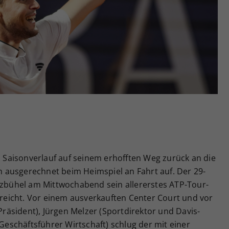
Zweck
generierte ID, für die historische Speicherung
Ihrer vorgenommen Einstellungen, falls der
Webseiten-Betreiber dies eingestellt hat.
Saisonverlauf auf seinem erhofften Weg zurück an die
 ausgerechnet beim Heimspiel an Fahrt auf. Der 29-
itzbühel am Mittwochabend sein allererstes ATP-Tour-
erreicht. Vor einem ausverkauften Center Court und vor
äsident), Jürgen Melzer (Sportdirektor und Davis-
schäftsführer Wirtschaft) schlug der mit einer