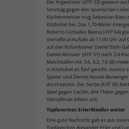
Der Argentinier (ATP 53) gewann auc
Sonntag gegen den spanischen Linksh
Küchenmeister trug Sebastian Baez z
Kitzbühel bei. Das 1,70-Meter-Energi
Roberto Carballes Baena (ATP 64) gla
Viertelfinal-Auftakt ab 11:00 Uhr auf
auf den Kolumbianer Daniel Elahi Ga
Daniel Altmaier (ATP 51) nach 2:4-Rü
Matchbällen mit 3:6, 6:2, 7:6 (8) ni
in Kitzbühel an fünf gereiht, konnte 
Spieler und Dennis-Novak-Bezwinger T
durchsetzen. Der Serbe (ATP 38) bes
Spiel gegen Cachin, ehe Thiem gegen
Viertelfinals bilden soll.
Topfavoriten Erler/Miedler weiter
Eine gute Nachricht gab es aus öste
Topfavoriten Alexander Erler und Luc