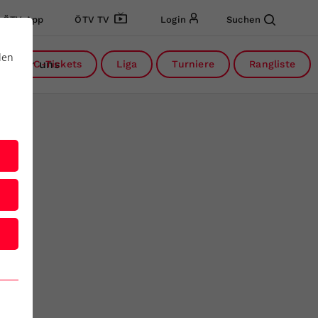
ÖTV App
ÖTV TV
Login
Suchen
den
Über uns
DC-Tickets
Liga
Turniere
Rangliste