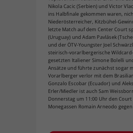
Nikola Cacic (Serbien) und Victor Vl
ins Halbfinale gekommen waren, nicht
Niederösterreicher, Kitzbühel-Gewin
letzte Match auf dem Center Court spi
(Uruguay) und Adam Pavlásek (Tschec
und der ÖTV-Youngster Joel Schwärz
steirisch-vorarlbergerische Wildcar
gesetzten Italiener Simone Bolelli un
Ansätze und führte zunächst sogar mi
Vorarlberger verlor mit dem Brasili
Gonzalo Escobar (Ecuador) und Aleks
Erler/Miedler ist auch Sam Weissbor
Donnerstag um 11:00 Uhr den Court K
Monegassen Romain Arneodo gegen 