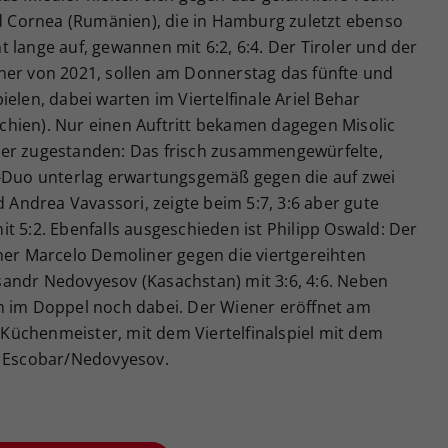
ad Cornea (Rumänien), die in Hamburg zuletzt ebenso
 lange auf, gewannen mit 6:2, 6:4. Der Tiroler und der
ner von 2021, sollen am Donnerstag das fünfte und
elen, dabei warten im Viertelfinale Ariel Behar
hien). Nur einen Auftritt bekamen dagegen Misolic
ler zugestanden: Das frisch zusammengewürfelte,
d-Duo unterlag erwartungsgemäß gegen die auf zwei
d Andrea Vavassori, zeigte beim 5:7, 3:6 aber gute
t 5:2. Ebenfalls ausgeschieden ist Philipp Oswald: Der
aner Marcelo Demoliner gegen die viertgereihten
andr Nedovyesov (Kasachstan) mit 3:6, 4:6. Neben
n im Doppel noch dabei. Der Wiener eröffnet am
üchenmeister, mit dem Viertelfinalspiel mit dem
Escobar/Nedovyesov.