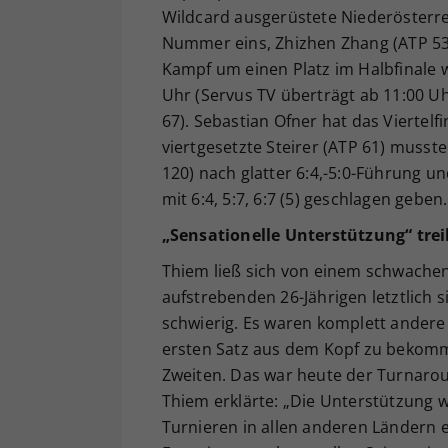
Wildcard ausgerüstete Niederösterrei
Nummer eins, Zhizhen Zhang (ATP 53), 
Kampf um einen Platz im Halbfinale 
Uhr (Servus TV überträgt ab 11:00 Uh
67). Sebastian Ofner hat das Viertelf
viertgesetzte Steirer (ATP 61) muss
120) nach glatter 6:4,-5:0-Führung 
mit 6:4, 5:7, 6:7 (5) geschlagen geben.
„Sensationelle Unterstützung“ tre
Thiem ließ sich von einem schwachen
aufstrebenden 26-Jährigen letztlich s
schwierig. Es waren komplett andere
ersten Satz aus dem Kopf zu bekomme
Zweiten. Das war heute der Turnarou
Thiem erklärte: „Die Unterstützung w
Turnieren in allen anderen Ländern 