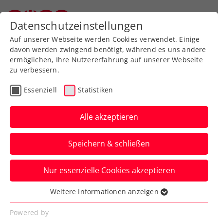
Zurück zur Newsübersicht
Datenschutzeinstellungen
Oberösterreichischer Tennisverband
Auf unserer Webseite werden Cookies verwendet. Einige
davon werden zwingend benötigt, während es uns andere
ermöglichen, Ihre Nutzererfahrung auf unserer Webseite
zu verbessern.
ATP
Turniere
Essenziell
Statistiken
Khachanov besiegt:
Erfolgslauf von Ofner in
Alle akzeptieren
Genf geht weiter
Speichern & schließen
In der Doppelkonkurrenz steht auch
Nur essenzielle Cookies akzeptieren
Lucas Miedler beim ATP-Turnier in der
Schweiz bereits im Halbfinale.
Weitere Informationen anzeigen
Essenziell
Verfasst von: Manuel Wachta, 22.05.2025
Essenzielle Cookies werden für grundlegende
Powered by