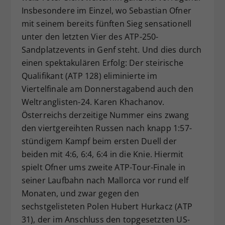
Insbesondere im Einzel, wo Sebastian Ofner
Dieser Wert speichert Ihre Consent-
mit seinem bereits fünften Sieg sensationell
Einstellungen. Unter anderem eine
zufällig generierte ID, für die
unter den letzten Vier des ATP-250-
Zweck
historische Speicherung Ihrer
Sandplatzevents in Genf steht. Und dies durch
vorgenommen Einstellungen, falls der
einen spektakulären Erfolg: Der steirische
Webseiten-Betreiber dies eingestellt
Qualifikant (ATP 128) eliminierte im
hat.
Viertelfinale am Donnerstagabend auch den
Weltranglisten-24. Karen Khachanov.
Österreichs derzeitige Nummer eins zwang
den viertgereihten Russen nach knapp 1:57-
stündigem Kampf beim ersten Duell der
beiden mit 4:6, 6:4, 6:4 in die Knie. Hiermit
spielt Ofner ums zweite ATP-Tour-Finale in
seiner Laufbahn nach Mallorca vor rund elf
Monaten, und zwar gegen den
sechstgelisteten Polen Hubert Hurkacz (ATP
31), der im Anschluss den topgesetzten US-