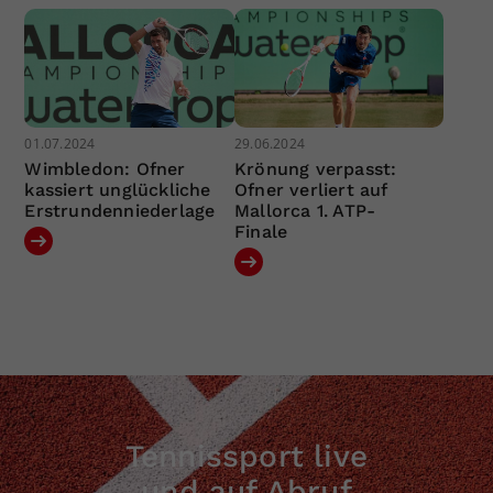
01.07.2024
29.06.2024
Wimbledon: Ofner
Krönung verpasst:
kassiert unglückliche
Ofner verliert auf
Erstrundenniederlage
Mallorca 1. ATP-
Finale
Tennissport live
und auf Abruf