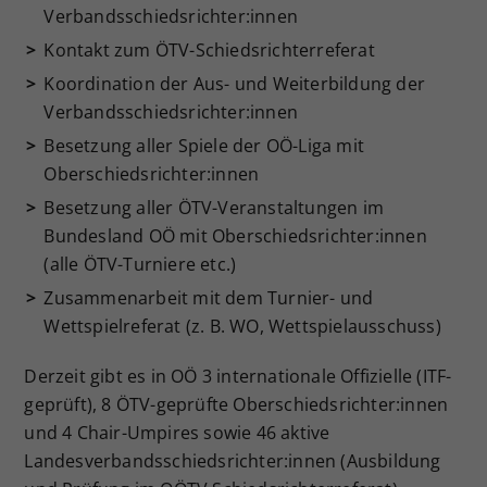
Verbandsschiedsrichter:innen
Dieser Wert speichert Ihre Consent-
Kontakt zum ÖTV-Schiedsrichterreferat
Einstellungen. Unter anderem eine
zufällig generierte ID, für die
Koordination der Aus- und Weiterbildung der
Zweck
historische Speicherung Ihrer
Verbandsschiedsrichter:innen
vorgenommen Einstellungen, falls der
Besetzung aller Spiele der OÖ-Liga mit
Webseiten-Betreiber dies eingestellt
hat.
Oberschiedsrichter:innen
Besetzung aller ÖTV-Veranstaltungen im
Bundesland OÖ mit Oberschiedsrichter:innen
(alle ÖTV-Turniere etc.)
Zusammenarbeit mit dem Turnier- und
Wettspielreferat (z. B. WO, Wettspielausschuss)
Derzeit gibt es in OÖ 3 internationale Offizielle (ITF-
geprüft), 8 ÖTV-geprüfte Oberschiedsrichter:innen
und 4 Chair-Umpires sowie 46 aktive
Landesverbandsschiedsrichter:innen (Ausbildung