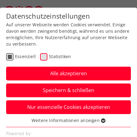
Datenschutzeinstellungen
Oberösterreichischer Tennisverband
Auf unserer Webseite werden Cookies verwendet. Einige
davon werden zwingend benötigt, während es uns andere
ermöglichen, Ihre Nutzererfahrung auf unserer Webseite
zu verbessern.
Schiedsrichter:innenwesen
Essenziell
Statistiken
Alle akzeptieren
Speichern & schließen
Nur essenzielle Cookies akzeptieren
Weitere Informationen anzeigen
Schiedsrichter:innen im OÖTV
Essenziell
Essenzielle Cookies werden für grundlegende
Powered by