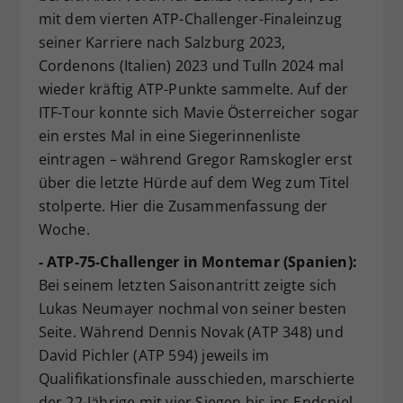
mit dem vierten ATP-Challenger-Finaleinzug
Dieser Wert speichert Ihre Consent-
seiner Karriere nach Salzburg 2023,
Einstellungen. Unter anderem eine
zufällig generierte ID, für die
Cordenons (Italien) 2023 und Tulln 2024 mal
Zweck
historische Speicherung Ihrer
wieder kräftig ATP-Punkte sammelte. Auf der
vorgenommen Einstellungen, falls der
ITF-Tour konnte sich Mavie Österreicher sogar
Webseiten-Betreiber dies eingestellt
ein erstes Mal in eine Siegerinnenliste
hat.
eintragen – während Gregor Ramskogler erst
über die letzte Hürde auf dem Weg zum Titel
stolperte. Hier die Zusammenfassung der
Woche.
- ATP-75-Challenger in Montemar (Spanien):
Bei seinem letzten Saisonantritt zeigte sich
Lukas Neumayer nochmal von seiner besten
Seite. Während Dennis Novak (ATP 348) und
David Pichler (ATP 594) jeweils im
Qualifikationsfinale ausschieden, marschierte
der 22-Jährige mit vier Siegen bis ins Endspiel