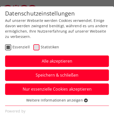
Zurück zur Newsübersicht
Datenschutzeinstellungen
Oberösterreichischer Tennisverband
Auf unserer Webseite werden Cookies verwendet. Einige
davon werden zwingend benötigt, während es uns andere
ermöglichen, Ihre Nutzererfahrung auf unserer Webseite
zu verbessern.
Turniere
Kids & Jugend
ATP
ITF
Essenziell
Statistiken
ATP-Challenger
Montemar: Neumayer
Alle akzeptieren
erst im Finale gestoppt
Speichern & schließen
Indes gelingt Mavie Österreicher beim
Nur essenzielle Cookies akzeptieren
ITF-Damenturnier in Monastir ein
internationaler Premierensieg.
Weitere Informationen anzeigen
Essenziell
Verfasst von: Manuel Wachta, 25.11.2024
Essenzielle Cookies werden für grundlegende
Powered by