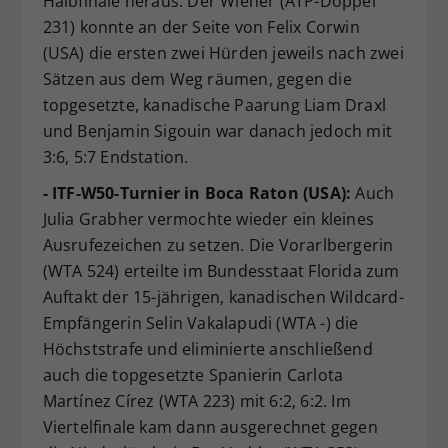
Halbfinale heraus. Der Wiener (ATP-Doppel
231) konnte an der Seite von Felix Corwin
(USA) die ersten zwei Hürden jeweils nach zwei
Sätzen aus dem Weg räumen, gegen die
topgesetzte, kanadische Paarung Liam Draxl
und Benjamin Sigouin war danach jedoch mit
3:6, 5:7 Endstation.
- ITF-W50-Turnier in Boca Raton (USA):
Auch
Julia Grabher vermochte wieder ein kleines
Ausrufezeichen zu setzen. Die Vorarlbergerin
(WTA 524) erteilte im Bundesstaat Florida zum
Auftakt der 15-jährigen, kanadischen Wildcard-
Empfängerin Selin Vakalapudi (WTA -) die
Höchststrafe und eliminierte anschließend
auch die topgesetzte Spanierin Carlota
Martínez Círez (WTA 223) mit 6:2, 6:2. Im
Viertelfinale kam dann ausgerechnet gegen