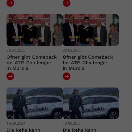
28.02.2025
28.02.2025
Ofner gibt Comeback
Ofner gibt Comeback
bei ATP-Challenger
bei ATP-Challenger
in Murcia
in Murcia
19.09.2024
19.09.2024
Die Reha kann
Die Reha kann