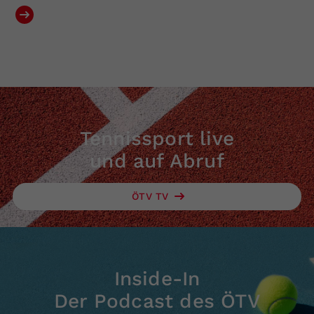
Tennissport live
und auf Abruf
ÖTV TV
Inside-In
Der Podcast des ÖTV