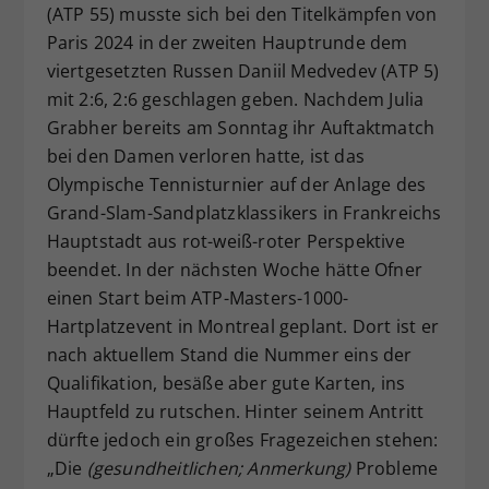
(ATP 55) musste sich bei den Titelkämpfen von
Dieser Wert speichert Ihre Consent-
Paris 2024 in der zweiten Hauptrunde dem
Einstellungen. Unter anderem eine
viertgesetzten Russen Daniil Medvedev (ATP 5)
zufällig generierte ID, für die
mit 2:6, 2:6 geschlagen geben. Nachdem Julia
Zweck
historische Speicherung Ihrer
vorgenommen Einstellungen, falls der
Grabher bereits am Sonntag ihr Auftaktmatch
Webseiten-Betreiber dies eingestellt
bei den Damen verloren hatte, ist das
hat.
Olympische Tennisturnier auf der Anlage des
Grand-Slam-Sandplatzklassikers in Frankreichs
Hauptstadt aus rot-weiß-roter Perspektive
beendet. In der nächsten Woche hätte Ofner
einen Start beim ATP-Masters-1000-
Hartplatzevent in Montreal geplant. Dort ist er
nach aktuellem Stand die Nummer eins der
Qualifikation, besäße aber gute Karten, ins
Hauptfeld zu rutschen. Hinter seinem Antritt
dürfte jedoch ein großes Fragezeichen stehen:
„Die
(gesundheitlichen; Anmerkung)
Probleme