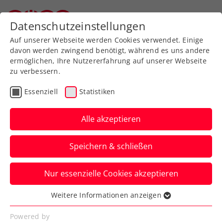
Zurück zur Newsübersicht
Datenschutzeinstellungen
Oberösterreichischer Tennisverband
Auf unserer Webseite werden Cookies verwendet. Einige
davon werden zwingend benötigt, während es uns andere
ermöglichen, Ihre Nutzererfahrung auf unserer Webseite
zu verbessern.
Turniere
ITF
Essenziell
Statistiken
Olympia: Ofner in Paris
durch Medvedev gestoppt
Alle akzeptieren
Österreichs Nummer eins bietet dem
Speichern & schließen
Weltklassespieler dabei aber im zweiten
Satz die Stirn.
Nur essenzielle Cookies akzeptieren
Verfasst von: Manuel Wachta, 30.07.2024
Weitere Informationen anzeigen
Essenziell
Essenzielle Cookies werden für grundlegende
Powered by