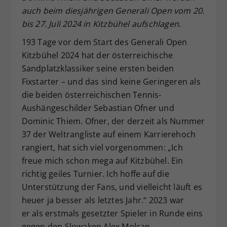
auch beim diesjährigen Generali Open vom 20.
Dieser Wert speichert Ihre Consent-
bis 27. Juli 2024 in Kitzbühel aufschlagen.
Einstellungen. Unter anderem eine
zufällig generierte ID, für die
193 Tage vor dem Start des Generali Open
Zweck
historische Speicherung Ihrer
Kitzbühel 2024 hat der österreichische
vorgenommen Einstellungen, falls der
Sandplatzklassiker seine ersten beiden
Webseiten-Betreiber dies eingestellt
hat.
Fixstarter – und das sind keine Geringeren als
die beiden österreichischen Tennis-
Aushängeschilder Sebastian Ofner und
Dominic Thiem. Ofner, der derzeit als Nummer
37 der Weltrangliste auf einem Karrierehoch
rangiert, hat sich viel vorgenommen: „Ich
freue mich schon mega auf Kitzbühel. Ein
richtig geiles Turnier. Ich hoffe auf die
Unterstützung der Fans, und vielleicht läuft es
heuer ja besser als letztes Jahr.“ 2023 war
er als erstmals gesetzter Spieler in Runde eins
gegen den Slowaken Alex Molcan