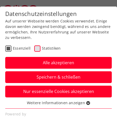
Zurück zur Newsübersicht
Datenschutzeinstellungen
Oberösterreichischer Tennisverband
Auf unserer Webseite werden Cookies verwendet. Einige
davon werden zwingend benötigt, während es uns andere
ermöglichen, Ihre Nutzererfahrung auf unserer Webseite
zu verbessern.
Turniere
ATP
Essenziell
Statistiken
Generali Open Kitzbühel
2024 mit Ofner und
Alle akzeptieren
Thiem
Speichern & schließen
Österreichs Nummern eins und zwei
Nur essenzielle Cookies akzeptieren
haben ihre fixen Zusagen fürs ATP-250-
Turnier in Tirol gegeben.
Weitere Informationen anzeigen
Essenziell
Verfasst von: Presseaussendung / Redaktion, 10.01.2024
Essenzielle Cookies werden für grundlegende
Powered by