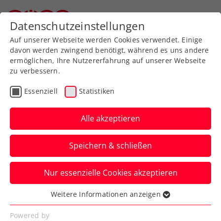
Datenschutzeinstellungen
Oberösterreichischer Tennisverband
Auf unserer Webseite werden Cookies verwendet. Einige
davon werden zwingend benötigt, während es uns andere
ermöglichen, Ihre Nutzererfahrung auf unserer Webseite
zu verbessern.
BSPA Ausbildungen
Essenziell
Statistiken
Alle akzeptieren
Speichern & schließen
Nur essenzielle Cookies akzeptieren
Bundessportakademie Linz
Weitere Informationen anzeigen
Essenziell
Auf der Gugl 30
Essenzielle Cookies werden für grundlegende
Powered by