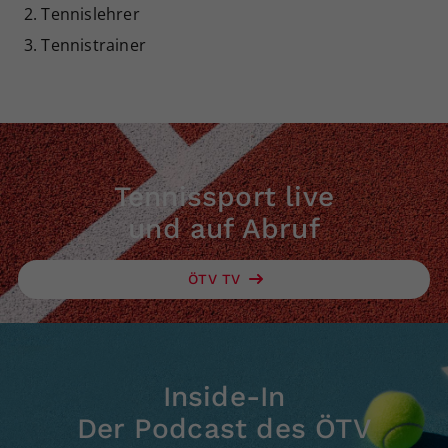
Tennislehrer
Dieser Wert speichert Ihre Consent-
Tennistrainer
Einstellungen. Unter anderem eine
zufällig generierte ID, für die
Zweck
historische Speicherung Ihrer
vorgenommen Einstellungen, falls der
Webseiten-Betreiber dies eingestellt
hat.
Tennissport live
und auf Abruf
ÖTV TV
Inside-In
Der Podcast des ÖTV