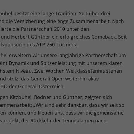
hel besitzt eine lange Tradition: Seit über drei
und die Versicherung eine enge Zusammenarbeit. Nach
ierte die Partnerschaft 2010 unter den
und Herbert Günther ein erfolgreiches Comeback. Seit
telsponsorin des ATP-250-Turniers.
hel erweitern wir unsere langjährige Partnerschaft um
ereint Dynamik und Spitzenleistung mit unserem klaren
hstem Niveau. Zwei Wochen Weltklassetennis stehen
nd stolz, das Generali Open weiterhin aktiv
CEO der Generali Österreich.
Open Kitzbühel, Bodner und Günther, zeigten sich
ammenarbeit: „Wir sind sehr dankbar, dass wir seit so
auen können, und freuen uns, dass wir die gemeinsame
sprojekt, der Rückkehr der Tennisdamen nach