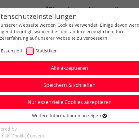
ÖTV
Landesverbände
News
tenschutzeinstellungen
 unserer Webseite werden Cookies verwendet. Einige davon wer
end-Leistungssport
Ausbildung
Services
ngend benötigt, während es uns andere ermöglichen, Ihre
zererfahrung auf unserer Webseite zu verbessern.
Essenziell
Statistiken
Alle akzeptieren
Speichern & schließen
Nur essenzielle Cookies akzeptieren
Ladies Kitzbühel
Weitere Informationen anzeigen
ssenziell
-Spitzentennis
senzielle Cookies werden für grundlegende Funktionen der
ered by
bseite benötigt. Dadurch ist gewährleistet, dass die Webseite
linski Cookie Consent