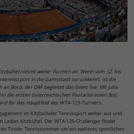
Zweck
generierte ID, für die historische Speicherung
Ihrer vorgenommen Einstellungen, falls der
Webseiten-Betreiber dies eingestellt hat.
itzbühel nimmt weiter Formen an: Wenn vom
12. bis
entennissport in die Gamsstadt zur
ückkehrt, ist die
 an Bord, der ORF begleitet das Event live. Mit Julia
em die ersten
österreichischen Fixstarterinnen fest.
ard f
ür das Hauptfeld des WTA-125-Turniers.
Engagement im Kitzbüheler Tennissport weiter aus und
n Ladies Kitzbühel. Der WTA-125-Challenger findet
t den Tiroler Tennissommer um ein weiteres sportliches