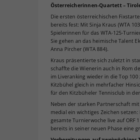
Österreicherinnen-Quartett – Tirol
Die ersten österreichischen Fixstart
bereits fest: Mit Sinja Kraus (WTA 10
Spielerinnen für das WTA-125-Turnier
Sie gehen an das heimische Talent Ek
Anna Pircher (WTA 884).
Kraus präsentierte sich zuletzt in st
schaffte die Wienerin auch in Rom de
im Liveranking wieder in die Top 100
Kitzbühel gleich in mehrfacher Hinsic
für den Kitzbüheler Tennisclub in de
Neben der starken Partnerschaft mit
medial ein wichtiges Zeichen setzen:
gesamte Turnierwoche live auf ORF 
bereits in seiner neuen Phase eine g
Vorbereitungen auf zweiwöchiges
T