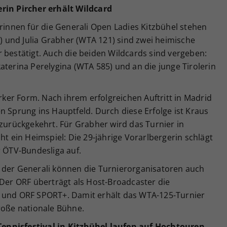
erin Pircher erhält Wildcard
erinnen für die Generali Open Ladies Kitzbühel stehen
3) und Julia Grabher (WTA 121) sind zwei heimische
 bestätigt. Auch die beiden Wildcards sind vergeben:
aterina Perelygina (WTA 585) und an die junge Tirolerin
arker Form. Nach ihrem erfolgreichen Auftritt in Madrid
n Sprung ins Hauptfeld. Durch diese Erfolge ist Kraus
 zurückgekehrt. Für Grabher wird das Turnier in
ht ein Heimspiel: Die 29-jährige Vorarlbergerin schlägt
r ÖTV-Bundesliga auf.
 der Generali können die Turnierorganisatoren auch
 Der ORF überträgt als Host-Broadcaster die
1 und ORF SPORT+. Damit erhält das WTA-125-Turnier
roße nationale Bühne.
ennisfestival in Kitzb
ühel laufen auf Hochtouren