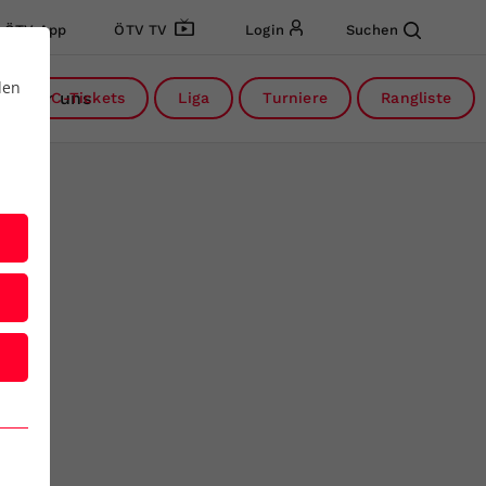
ÖTV App
ÖTV TV
Login
Suchen
den
Über uns
DC-Tickets
Liga
Turniere
Rangliste