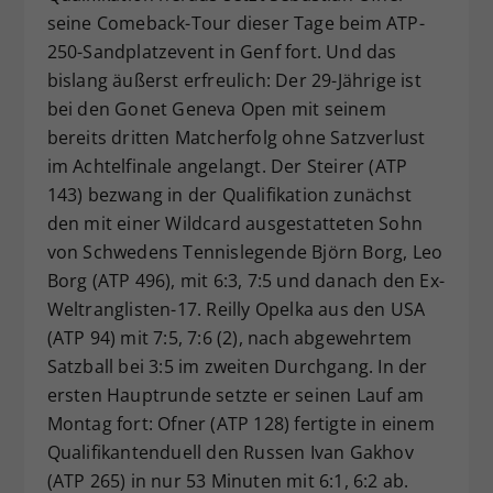
seine Comeback-Tour dieser Tage beim ATP-
Dieser Wert speichert Ihre Consent-
250-Sandplatzevent in Genf fort. Und das
Einstellungen. Unter anderem eine
zufällig generierte ID, für die
bislang äußerst erfreulich: Der 29-Jährige ist
Zweck
historische Speicherung Ihrer
bei den Gonet Geneva Open mit seinem
vorgenommen Einstellungen, falls der
bereits dritten Matcherfolg ohne Satzverlust
Webseiten-Betreiber dies eingestellt
im Achtelfinale angelangt. Der Steirer (ATP
hat.
143) bezwang in der Qualifikation zunächst
den mit einer Wildcard ausgestatteten Sohn
von Schwedens Tennislegende Björn Borg, Leo
Borg (ATP 496), mit 6:3, 7:5 und danach den Ex-
Weltranglisten-17. Reilly Opelka aus den USA
(ATP 94) mit 7:5, 7:6 (2), nach abgewehrtem
Satzball bei 3:5 im zweiten Durchgang. In der
ersten Hauptrunde setzte er seinen Lauf am
Montag fort: Ofner (ATP 128) fertigte in einem
Qualifikantenduell den Russen Ivan Gakhov
(ATP 265) in nur 53 Minuten mit 6:1, 6:2 ab.