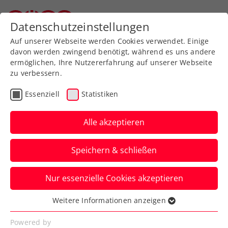
Zurück zur Newsübersicht
Datenschutzeinstellungen
Oberösterreichischer Tennisverband
Auf unserer Webseite werden Cookies verwendet. Einige
davon werden zwingend benötigt, während es uns andere
ermöglichen, Ihre Nutzererfahrung auf unserer Webseite
zu verbessern.
ATP
Turniere
Essenziell
Statistiken
ATP Genf: Makelloser
Ofner stürmt ins
Alle akzeptieren
Achtelfinale
Speichern & schließen
Österreichs Nummer eins ist in der
Nur essenzielle Cookies akzeptieren
Schweiz nach drei Matches noch immer
ohne Satzverlust.
Weitere Informationen anzeigen
Essenziell
Verfasst von: Manuel Wachta, 19.05.2025
Essenzielle Cookies werden für grundlegende
Powered by