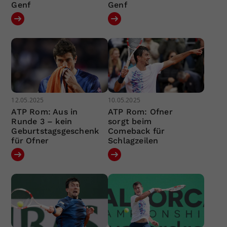
Genf
Genf
12.05.2025
10.05.2025
ATP Rom: Aus in
ATP Rom: Ofner
Runde 3 – kein
sorgt beim
Geburtstagsgeschenk
Comeback für
für Ofner
Schlagzeilen