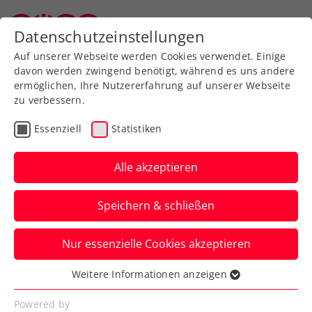
Zurück zur Newsübersicht
Datenschutzeinstellungen
Oberösterreichischer Tennisverband
Auf unserer Webseite werden Cookies verwendet. Einige
davon werden zwingend benötigt, während es uns andere
ermöglichen, Ihre Nutzererfahrung auf unserer Webseite
zu verbessern.
ATP
ITF
Turniere
Senioren
Essenziell
Statistiken
ITF Székesfehérvár: Kraus
holt größten
Alle akzeptieren
internationalen
Speichern & schließen
Damentitel
Nur essenzielle Cookies akzeptieren
Österreichs Nummer eins entscheidet
das ITF-W75-Turnier in Ungarn im Finale
Weitere Informationen anzeigen
Essenziell
in drei Sätzen für sich.
Essenzielle Cookies werden für grundlegende
Powered by