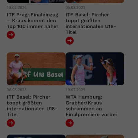
18.02.2026
06.08.2025
ITF Prag: Finaleinzug
ITF Basel: Pircher
– Kraus kommt den
toppt größten
Top 100 immer näher
internationalen U18-
Titel
06.08.2025
19.07.2025
ITF Basel: Pircher
WTA Hamburg:
toppt größten
Grabher/Kraus
internationalen U18-
schrammen an
Titel
Finalpremiere vorbei