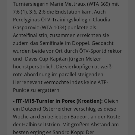
Turniersiegerin Marie Mettraux (WTA 669) mit
7:6 (1), 3:6, 2:6 die Endstation kam. Auch
Perelyginas ÖTV-Trainingskollegin Claudia
Gasparovic (WTA 1034) punktete als
Achtelfinalistin, zusammen erreichten sie
zudem das Semifinale im Doppel. Gecoacht
wurden beide vor Ort durch ÖTV-Sportdirektor
und -Davis-Cup-Kapitän Jürgen Melzer
höchstpersönlich. Die vierköpfige rot-weiß-
rote Abordnung im parallel steigenden
Herrenevent vermochte indes keine ATP-
Punkte zu ergattern.
- ITF-M15-Turnier in Porec (Kroatien):
Gleich
ein Dutzend Österreicher verschlug es diese
Woche an den beliebten Badeort an der Küste
der Halbinsel Istrien. Mit großem Abstand am
besten erging es Sandro Kopp: Der