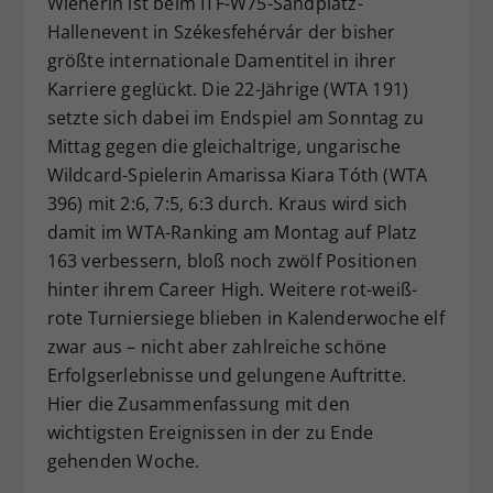
Wienerin ist beim ITF-W75-Sandplatz-
Dieser Wert speichert Ihre Consent-
Hallenevent in Székesfehérvár der bisher
Einstellungen. Unter anderem eine
größte internationale Damentitel in ihrer
zufällig generierte ID, für die
Karriere geglückt. Die 22-Jährige (WTA 191)
Zweck
historische Speicherung Ihrer
setzte sich dabei im Endspiel am Sonntag zu
vorgenommen Einstellungen, falls der
Mittag gegen die gleichaltrige, ungarische
Webseiten-Betreiber dies eingestellt
hat.
Wildcard-Spielerin Amarissa Kiara Tóth (WTA
396) mit 2:6, 7:5, 6:3 durch. Kraus wird sich
damit im WTA-Ranking am Montag auf Platz
163 verbessern, bloß noch zwölf Positionen
hinter ihrem Career High. Weitere rot-weiß-
rote Turniersiege blieben in Kalenderwoche elf
zwar aus – nicht aber zahlreiche schöne
Erfolgserlebnisse und gelungene Auftritte.
Hier die Zusammenfassung mit den
wichtigsten Ereignissen in der zu Ende
gehenden Woche.