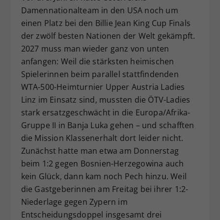
Damennationalteam in den USA noch um
Dieser Wert speichert Ihre Consent-
einen Platz bei den Billie Jean King Cup Finals
Einstellungen. Unter anderem eine
zufällig generierte ID, für die
der zwölf besten Nationen der Welt gekämpft.
Zweck
historische Speicherung Ihrer
2027 muss man wieder ganz von unten
vorgenommen Einstellungen, falls der
anfangen: Weil die stärksten heimischen
Webseiten-Betreiber dies eingestellt
Spielerinnen beim parallel stattfindenden
hat.
WTA-500-Heimturnier Upper Austria Ladies
Linz im Einsatz sind, mussten die ÖTV-Ladies
stark ersatzgeschwächt in die Europa/Afrika-
Gruppe II in Banja Luka gehen – und schafften
die Mission Klassenerhalt dort leider nicht.
Zunächst hatte man etwa am Donnerstag
beim 1:2 gegen Bosnien-Herzegowina auch
kein Glück, dann kam noch Pech hinzu. Weil
die Gastgeberinnen am Freitag bei ihrer 1:2-
Niederlage gegen Zypern im
Entscheidungsdoppel insgesamt drei