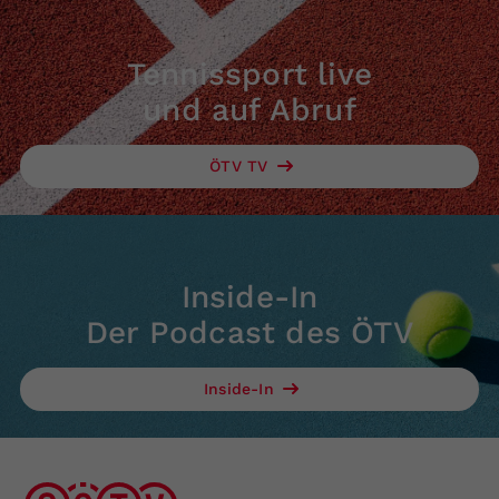
Tennissport live
und auf Abruf
ÖTV TV
Inside-In
Der Podcast des ÖTV
Inside-In