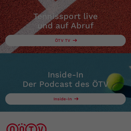
Tennissport live
und auf Abruf
ÖTV TV
Inside-In
Der Podcast des ÖTV
Inside-In