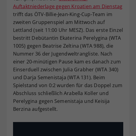
Auftaktniederlage gegen Kroatien am Dienstag
Dieser Wert speichert Ihre Consent-
trifft das ÖTV-Billie-Jean-King-Cup-Team im
Einstellungen. Unter anderem eine
zufällig generierte ID, für die
zweiten Gruppenspiel am Mittwoch auf
Zweck
historische Speicherung Ihrer
Lettland (seit 11:00 Uhr MESZ). Das erste Einzel
vorgenommen Einstellungen, falls der
bestritt Debütantin Ekaterina Perelygina (WTA
Webseiten-Betreiber dies eingestellt
1005) gegen Beatrise Zeltina (WTA 988), die
hat.
Nummer 36 der Jugendweltrangliste. Nach
einer 20-minütigen Pause kam es danach zum
Einserduell zwischen Julia Grabher (WTA 340)
und Darja Semenistaja (WTA 131). Beim
Spielstand von 0:2 wurden für das Doppel zum
Abschluss schließlich Arabella Koller und
Perelygina gegen Semenistaja und Keisija
Berzina aufgestellt.