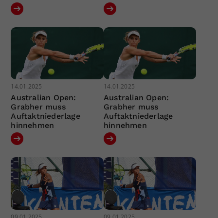
14.01.2025
14.01.2025
Australian Open:
Australian Open:
Grabher muss
Grabher muss
Auftaktniederlage
Auftaktniederlage
hinnehmen
hinnehmen
09.01.2025
09.01.2025