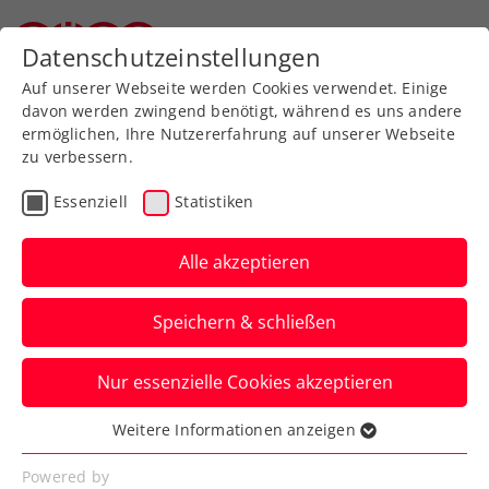
Zurück zur Newsübersicht
Datenschutzeinstellungen
Oberösterreichischer Tennisverband
Auf unserer Webseite werden Cookies verwendet. Einige
davon werden zwingend benötigt, während es uns andere
ermöglichen, Ihre Nutzererfahrung auf unserer Webseite
zu verbessern.
Billie Jean King Cup
Essenziell
Statistiken
Billie Jean King Cup:
Österreich – Lettland
Alle akzeptieren
jetzt im Livestream
Speichern & schließen
Das zweite Gruppenspiel der ÖTV-Damen
Nur essenzielle Cookies akzeptieren
in der Europa/Afrika-Gruppe I in Vilnius
gibt es live auf ÖTV TV.
Weitere Informationen anzeigen
Essenziell
Verfasst von: Manuel Wachta, 09.04.2025
Essenzielle Cookies werden für grundlegende
Powered by