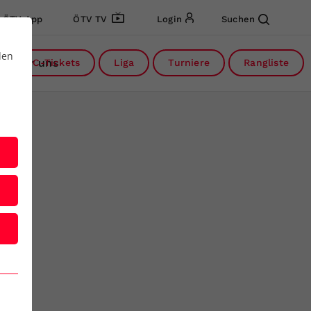
ÖTV App
ÖTV TV
Login
Suchen
den
Über uns
DC-Tickets
Liga
Turniere
Rangliste