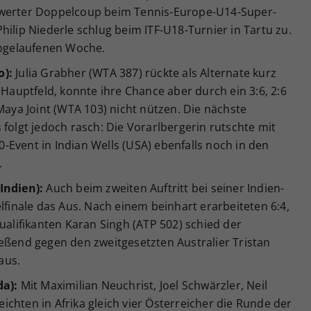
swerter Doppelcoup beim Tennis-Europe-U14-Super-
hilip Niederle schlug beim ITF-U18-Turnier in Tartu zu.
 abgelaufenen Woche.
o):
Julia Grabher (WTA 387) rückte als Alternate kurz
 Hauptfeld, konnte ihre Chance aber durch ein 3:6, 2:6
Maya Joint (WTA 103) nicht nützen. Die nächste
 folgt jedoch rasch: Die Vorarlbergerin rutschte mit
Event in Indian Wells (USA) ebenfalls noch in den
.
Indien):
Auch beim zweiten Auftritt bei seiner Indien-
lfinale das Aus. Nach einem beinhart erarbeiteten 6:4,
ualifikanten Karan Singh (ATP 502) schied der
eßend gegen den zweitgesetzten Australier Tristan
aus.
da):
Mit Maximilian Neuchrist, Joel Schwärzler, Neil
chten in Afrika gleich vier Österreicher die Runde der