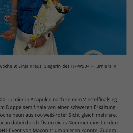
Zweck
generierte ID, für die historische Speicherung
Ihrer vorgenommen Einstellungen, falls der
Webseiten-Betreiber dies eingestellt hat.
oche 9: Sinja Kraus, Siegerin des ITF-W50+H-Turniers in
0-Turnier in Acapulco nach seinem Viertelfinalsieg
 im Doppelsemifinale von einer schweren Erkältung
oche neun aus rot-weiß-roter Sicht gleich mehrere,
 voran dabei durch Österreichs Nummer eins bei den
50+H-Event von Macon triumphieren konnte. Zudem