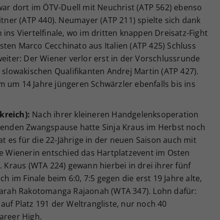
 war dort im ÖTV-Duell mit Neuchrist (ATP 562) ebenso
itner (ATP 440). Neumayer (ATP 211) spielte sich dank
ins Viertelfinale, wo im dritten knappen Dreisatz-Fight
sten Marco Cecchinato aus Italien (ATP 425) Schluss
weiter: Der Wiener verlor erst in der Vorschlussrunde
n slowakischen Qualifikanten Andrej Martin (ATP 427).
m um 14 Jahre jüngeren Schwärzler ebenfalls bis ins
kreich):
Nach ihrer kleineren Handgelenksoperation
chenden Zwangspause hatte Sinja Kraus im Herbst noch
hat es für die 22-Jährige in der neuen Saison auch mit
ie Wienerin entschied das Hartplatzevent im Osten
. Kraus (WTA 224) gewann hierbei in drei ihrer fünf
ch im Finale beim 6:0, 7:5 gegen die erst 19 Jahre alte,
 Sarah Rakotomanga Rajaonah (WTA 347). Lohn dafür:
auf Platz 191 der Weltrangliste, nur noch 40
areer High.