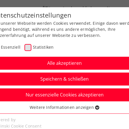
ÖTV
Landesverbände
News
tenschutzeinstellungen
 unserer Webseite werden Cookies verwendet. Einige davon wer
end-Leistungssport
Ausbildung
Services
ngend benötigt, während es uns andere ermöglichen, Ihre
zererfahrung auf unserer Webseite zu verbessern.
Essenziell
Statistiken
Alle akzeptieren
Speichern & schließen
Kids & Jugend
Senioren
Nur essenzielle Cookies akzeptieren
us stürmt zu 1.
Weitere Informationen anzeigen
ssenziell
 zurück unter die Top
senzielle Cookies werden für grundlegende Funktionen der
ered by
bseite benötigt. Dadurch ist gewährleistet, dass die Webseite
linski Cookie Consent