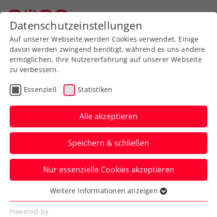
Zurück zur Newsübersicht
Datenschutzeinstellungen
Oberösterreichischer Tennisverband
Auf unserer Webseite werden Cookies verwendet. Einige
davon werden zwingend benötigt, während es uns andere
ermöglichen, Ihre Nutzererfahrung auf unserer Webseite
zu verbessern.
ATP
Turniere
Essenziell
Statistiken
Wimbledon-Erfolgslauf
von Misolic im
Alle akzeptieren
Hauptbewerb beendet
Speichern & schließen
Dafür kann der amtierende Staatsmeister
Nur essenzielle Cookies akzeptieren
nun seinen Titelgewinn von
Oberpullendorf 2024 verteidigen.
Weitere Informationen anzeigen
Essenziell
Verfasst von: Manuel Wachta, 30.06.2025
Essenzielle Cookies werden für grundlegende
Powered by