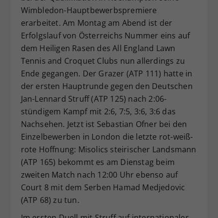
Wimbledon-Hauptbewerbspremiere
Dieser Wert speichert Ihre Consent-
erarbeitet. Am Montag am Abend ist der
Einstellungen. Unter anderem eine
zufällig generierte ID, für die
Erfolgslauf von Österreichs Nummer eins auf
Zweck
historische Speicherung Ihrer
dem Heiligen Rasen des All England Lawn
vorgenommen Einstellungen, falls der
Tennis and Croquet Clubs nun allerdings zu
Webseiten-Betreiber dies eingestellt
Ende gegangen. Der Grazer (ATP 111) hatte in
hat.
der ersten Hauptrunde gegen den Deutschen
Jan-Lennard Struff (ATP 125) nach 2:06-
stündigem Kampf mit 2:6, 7:5, 3:6, 3:6 das
Nachsehen. Jetzt ist Sebastian Ofner bei den
Einzelbewerben in London die letzte rot-weiß-
rote Hoffnung: Misolics steirischer Landsmann
(ATP 165) bekommt es am Dienstag beim
zweiten Match nach 12:00 Uhr ebenso auf
Court 8 mit dem Serben Hamad Medjedovic
(ATP 68) zu tun.
Im ersten Duell mit Struff auf internationaler