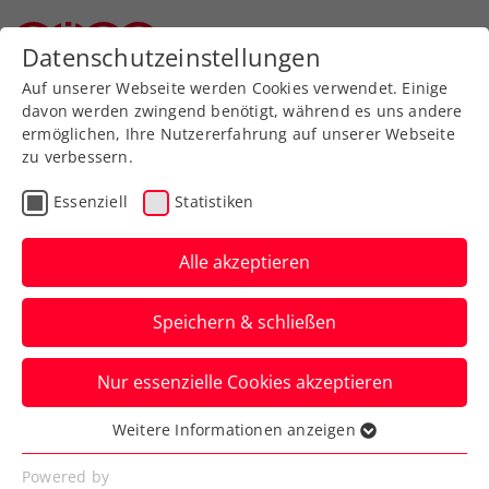
Zurück zur Newsübersicht
Datenschutzeinstellungen
Oberösterreichischer Tennisverband
Auf unserer Webseite werden Cookies verwendet. Einige
davon werden zwingend benötigt, während es uns andere
ermöglichen, Ihre Nutzererfahrung auf unserer Webseite
zu verbessern.
Rollstuhltennis
Inklusion
Turniere
Essenziell
Statistiken
Kids & Jugend
ATP
ITF
Alle akzeptieren
Neumayer, Tagger und
Speichern & schließen
Routinier Legner zeigen
international auf
Nur essenzielle Cookies akzeptieren
Die ÖTV-Spieler:innen wissen in
Weitere Informationen anzeigen
Essenziell
Kalenderwoche 40 teilweise sehr zu
Essenzielle Cookies werden für grundlegende
Powered by
überzeugen.