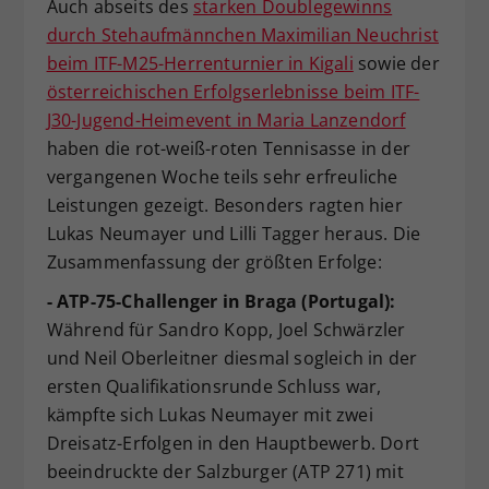
Auch abseits des
starken Doublegewinns
Dieser Wert speichert Ihre Consent-
durch Stehaufmännchen Maximilian Neuchrist
Einstellungen. Unter anderem eine
beim ITF-M25-Herrenturnier in Kigali
sowie der
zufällig generierte ID, für die
österreichischen Erfolgserlebnisse beim ITF-
Zweck
historische Speicherung Ihrer
J30-Jugend-Heimevent in Maria Lanzendorf
vorgenommen Einstellungen, falls der
Webseiten-Betreiber dies eingestellt
haben die rot-weiß-roten Tennisasse in der
hat.
vergangenen Woche teils sehr erfreuliche
Leistungen gezeigt. Besonders ragten hier
Lukas Neumayer und Lilli Tagger heraus. Die
Zusammenfassung der größten Erfolge:
- ATP-75-Challenger in Braga (Portugal):
Während für Sandro Kopp, Joel Schwärzler
und Neil Oberleitner diesmal sogleich in der
ersten Qualifikationsrunde Schluss war,
kämpfte sich Lukas Neumayer mit zwei
Dreisatz-Erfolgen in den Hauptbewerb. Dort
beeindruckte der Salzburger (ATP 271) mit