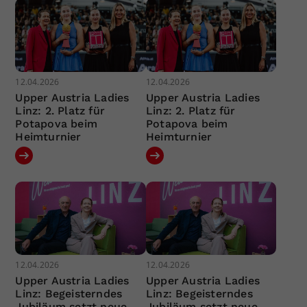
12.04.2026
12.04.2026
Upper Austria Ladies
Upper Austria Ladies
Linz: 2. Platz für
Linz: 2. Platz für
Potapova beim
Potapova beim
Heimturnier
Heimturnier
12.04.2026
12.04.2026
Upper Austria Ladies
Upper Austria Ladies
Linz: Begeisterndes
Linz: Begeisterndes
Jubiläum setzt neue
Jubiläum setzt neue