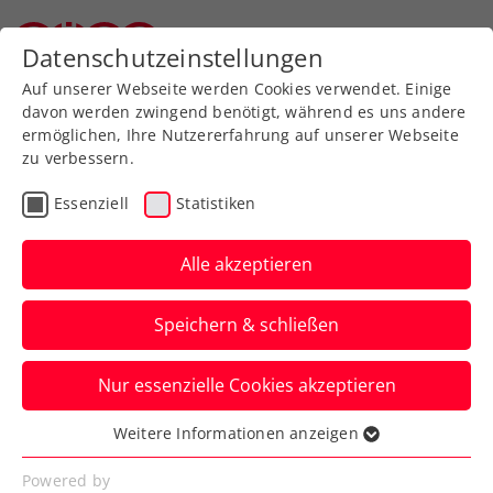
Zurück zur Newsübersicht
Datenschutzeinstellungen
Oberösterreichischer Tennisverband
Auf unserer Webseite werden Cookies verwendet. Einige
davon werden zwingend benötigt, während es uns andere
ermöglichen, Ihre Nutzererfahrung auf unserer Webseite
zu verbessern.
WTA
Turniere
Essenziell
Statistiken
Upper Austria Ladies
Linz: Auslosung
Alle akzeptieren
verspricht spannende
Speichern & schließen
Turnierwoche
Nur essenzielle Cookies akzeptieren
Auch Julia Grabher kennt bereits ihre
erste Kontrahentin. Es ist die Linz-Siegerin
Weitere Informationen anzeigen
Essenziell
von 2023.
Essenzielle Cookies werden für grundlegende
Powered by