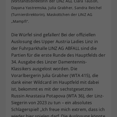
(Vorstandsdirektorin der LINZ AG), Clara Tauson,
Dieser Wert speichert Ihre Consent-
Dayana Yastremska, Julia Grabher, Sandra Reichel
Einstellungen. Unter anderem eine
(Turnierdirektorin), Maskottchen der LINZ AG
zufällig generierte ID, für die
„Mampfi“.
Zweck
historische Speicherung Ihrer
vorgenommen Einstellungen, falls der
Die Würfel sind gefallen! Bei der offiziellen
Webseiten-Betreiber dies eingestellt
hat.
Auslosung des Upper Austria Ladies Linz in
der Fuhrparkhalle LINZ AG ABFALL sind die
Partien für die erste Runde des Hauptfelds der
34. Ausgabe des Linzer Damentennis-
Klassikers ausgelost worden. Die
Vorarlbergerin Julia Grabher (WTA 415), die
dank einer Wildcard im Hauptfeld mit dabei
ist, bekommt es mit der sechstgesetzten
Russin Anastasia Potapova (WTA 36), der Linz-
Siegerin von 2023 zu tun – ein absolutes
Schlagerspiel! „Ich freue mich extrem, dass ich
wieder hier spielen darf. Die Auslosung könnte