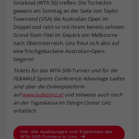
Siniaková (WTA 50) treffen. Die Tschechin
gewann am Sonntag an der Seite von Taylor
Townsend (USA) die Australian Open im
Doppel und reist so mit ihrem bereits zehnten
Grand-Slam-Titel im Gepäck von Melbourne
nach Oberösterreich. Linz freut sich also auf
eine frischgebackene Australian-Open-
Siegerin!
Tickets f
ür das WTA-500-Turnier und f
ür die
FE&MALE Sports Conference Advantage Ladies
sind
über die Onlineplattform
auf
www.ladieslinz.at
und teilweise auch noch
an der Tageskassa
im Design Center Linz
erh
ältlich.
Hier alle Auslosungen und Ergebnisse des
WTA-500-Turniers in Linz.