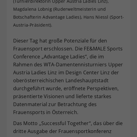
(Turnierdirektorin Upper Austria Ladies Linz),
Dieser Wert speichert Ihre Consent-
Magdalena Lobnig (Ruderweltmeisterin und
Einstellungen. Unter anderem eine
Botschafterin Advantage Ladies), Hans Niessl (Sport-
zufällig generierte ID, für die
Austria-Präsident).
Zweck
historische Speicherung Ihrer
vorgenommen Einstellungen, falls der
Dieser Tag hat große Potenziale für den
Webseiten-Betreiber dies eingestellt
hat.
Frauensport erschlossen. Die FE&MALE Sports
Conference „Advantage Ladies“, die im
Rahmen des WTA-Damentennisturniers Upper
Austria Ladies Linz im Design Center Linz der
oberösterreichischen Landeshauptstadt
durchgeführt wurde, eröffnete Perspektiven,
präsentierte Visionen und lieferte starkes
Datenmaterial zur Betrachtung des
Frauensports in Österreich.
Das Motto „Successful Together“, das über die
dritte Ausgabe der Frauensportkonferenz