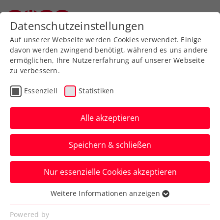
Zurück zur Newsübersicht
Datenschutzeinstellungen
Oberösterreichischer Tennisverband
Auf unserer Webseite werden Cookies verwendet. Einige
davon werden zwingend benötigt, während es uns andere
ermöglichen, Ihre Nutzererfahrung auf unserer Webseite
zu verbessern.
WTA
Turniere
Verbands-Info
Essenziell
Statistiken
Gleichberechtigung im
Sport: Zwischen
Alle akzeptieren
Hürdenlauf und
Speichern & schließen
Höhenflug
Nur essenzielle Cookies akzeptieren
Die FE&MALE Sports Conference
„Advantage Ladies“ beim Upper Austria
Weitere Informationen anzeigen
Essenziell
Ladies Linz – ein voller Erfolg.
Essenzielle Cookies werden für grundlegende
Powered by