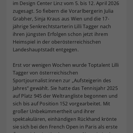
im Design Center Linz vom 5. bis 12. April 2026
Dieser Wert speichert Ihre Consent-
zugesagt. So fiebern die Vorarlbergerin Julia
Einstellungen. Unter anderem eine
Grabher, Sinja Kraus aus Wien und die 17-
zufällig generierte ID, für die
jährige Senkrechtstarterin Lilli Tagger nach
Zweck
historische Speicherung Ihrer
vorgenommen Einstellungen, falls der
ihren jüngsten Erfolgen schon jetzt ihrem
Webseiten-Betreiber dies eingestellt
Heimspiel in der oberösterreichischen
hat.
Landeshauptstadt entgegen.
Erst vor wenigen Wochen wurde Toptalent Lilli
Tagger von österreichischen
Sportjournalist:innen zur „Aufsteigerin des
Jahres“ gewählt. Sie hatte das Tennisjahr 2025
auf Platz 945 der Weltrangliste begonnen und
sich bis auf Position 152 vorgearbeitet. Mit
großer Unbekümmertheit und ihrer
spektakulären, einhändigen Rückhand krönte
sie sich bei den French Open in Paris als erste