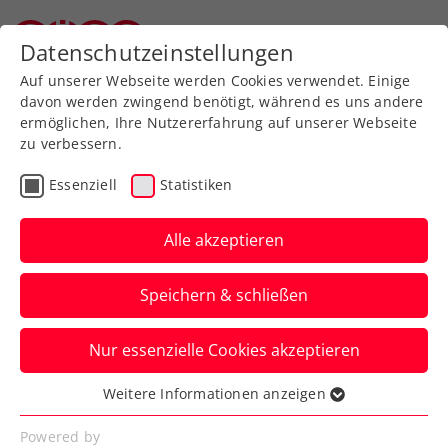
Zurück zur Newsübersicht
Datenschutzeinstellungen
Oberösterreichischer Tennisverband
Auf unserer Webseite werden Cookies verwendet. Einige
davon werden zwingend benötigt, während es uns andere
ermöglichen, Ihre Nutzererfahrung auf unserer Webseite
zu verbessern.
WTA
Turniere
Essenziell
Statistiken
ÖTV-Trio sagt für Upper
Austria Ladies Linz zu
Alle akzeptieren
Das 35. Jubiläum des Upper Austria
Speichern & schließen
Ladies Linz wird zu einem
österreichischen Tennisfest in Rot-Weiß-
Nur essenzielle Cookies akzeptieren
Rot.
Weitere Informationen anzeigen
Essenziell
Verfasst von: Presseaussendung / Redaktion, 02.12.2025
Essenzielle Cookies werden für grundlegende
Powered by