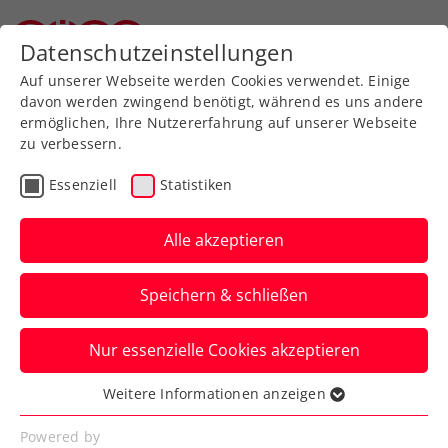
Zurück zur Newsübersicht
Datenschutzeinstellungen
Oberösterreichischer Tennisverband
Auf unserer Webseite werden Cookies verwendet. Einige
davon werden zwingend benötigt, während es uns andere
ermöglichen, Ihre Nutzererfahrung auf unserer Webseite
zu verbessern.
Turniere
WTA
Essenziell
Statistiken
Ein Ass für die Bienen:
Nachhaltige Aktion beim
Alle akzeptieren
Upper Austria Ladies Linz
Speichern & schließen
Die Oberösterreichische Versicherung
Nur essenzielle Cookies akzeptieren
unterstützt im Zuge des WTA-500-Turniers
Jungimkerinnen mit Bienenwaben.
Weitere Informationen anzeigen
Essenziell
Verfasst von: Presseaussendung / Redaktion, 22.01.2024
Essenzielle Cookies werden für grundlegende
Powered by