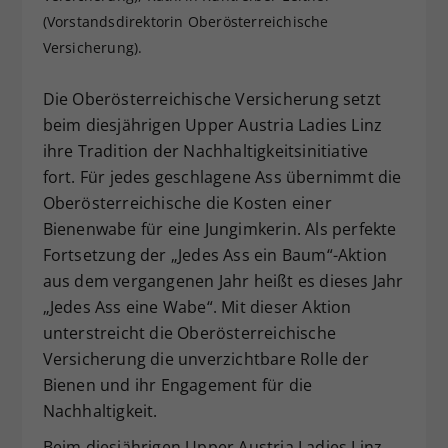
(Vorstandsdirektorin Oberösterreichische
Dieser Wert speichert Ihre Consent-
Einstellungen. Unter anderem eine
Versicherung).
zufällig generierte ID, für die
Zweck
historische Speicherung Ihrer
Die Oberösterreichische Versicherung setzt
vorgenommen Einstellungen, falls der
beim diesjährigen Upper Austria Ladies Linz
Webseiten-Betreiber dies eingestellt
ihre Tradition der Nachhaltigkeitsinitiative
hat.
fort. Für jedes geschlagene Ass übernimmt die
Oberösterreichische die Kosten einer
Bienenwabe für eine Jungimkerin. Als perfekte
Fortsetzung der „Jedes Ass ein Baum“-Aktion
aus dem vergangenen Jahr heißt es dieses Jahr
„Jedes Ass eine Wabe“. Mit dieser Aktion
unterstreicht die Oberösterreichische
Versicherung die unverzichtbare Rolle der
Bienen und ihr Engagement für die
Nachhaltigkeit.
Beim diesjährigen Upper Austria Ladies Linz