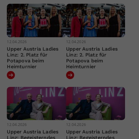
12.04.2026
12.04.2026
Upper Austria Ladies
Upper Austria Ladies
Linz: 2. Platz für
Linz: 2. Platz für
Potapova beim
Potapova beim
Heimturnier
Heimturnier
12.04.2026
12.04.2026
Upper Austria Ladies
Upper Austria Ladies
Linz: Begeisterndes
Linz: Begeisterndes