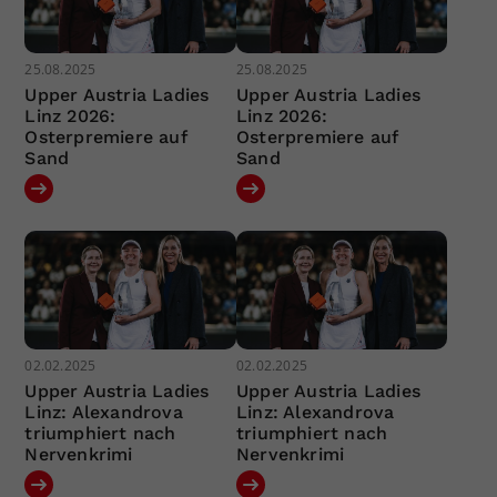
25.08.2025
25.08.2025
Upper Austria Ladies
Upper Austria Ladies
Linz 2026:
Linz 2026:
Osterpremiere auf
Osterpremiere auf
Sand
Sand
02.02.2025
02.02.2025
Upper Austria Ladies
Upper Austria Ladies
Linz: Alexandrova
Linz: Alexandrova
triumphiert nach
triumphiert nach
Nervenkrimi
Nervenkrimi