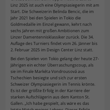
Linz 2025 ist auch eine Olympiasiegerin mit am
Dieser Wert speichert Ihre Consent-
Start. Die Schweizerin Belinda Bencic, die im
Einstellungen. Unter anderem eine
zufällig generierte ID, für die
Jahr 2021 bei den Spielen in Tokio die
Zweck
historische Speicherung Ihrer
Goldmedaille im Einzel gewann, kehrt nach
vorgenommen Einstellungen, falls der
sechs Jahren mit großen Ambitionen zum
Webseiten-Betreiber dies eingestellt
Linzer Damentennisklassiker zurück. Die 34.
hat.
Auflage des Turniers findet vom 26. Jänner bis
2. Februar 2025 im Design Center Linz statt.
Bei den Spielen von Tokio gelang der heute 27-
Jährigen ein echter Überraschungscoup, als
sie im Finale Markéta Vondrousová aus
Tschechien besiegte und sich zur ersten
Schweizer Olympiasiegerin im Tennis krönte.
Es ist der größte Erfolg in der Karriere der
starken Aufschlägerin aus dem Kanton St.
Gallen. „Ich habe gespielt, als wäre es das
letzte Match meines Lebens. Dieser Erfolg