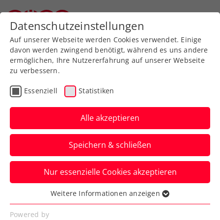
Zurück zur Newsübersicht
Datenschutzeinstellungen
Oberösterreichischer Tennisverband
Auf unserer Webseite werden Cookies verwendet. Einige
davon werden zwingend benötigt, während es uns andere
ermöglichen, Ihre Nutzererfahrung auf unserer Webseite
zu verbessern.
Turniere
WTA
Essenziell
Statistiken
Auch Bencic schlägt beim
Upper Austria Ladies Linz
Alle akzeptieren
2025 auf
Speichern & schließen
Die Ex-Olympiasiegerin macht bei ihrer
Nur essenzielle Cookies akzeptieren
Comeback-Tour in Oberösterreichs
Landeshauptstadt Halt.
Weitere Informationen anzeigen
Essenziell
Verfasst von: Presseaussendung / Redaktion, 09.01.2025
Essenzielle Cookies werden für grundlegende
Powered by