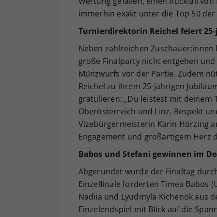
Wertung gefallen, einen Rückfall von 
immerhin exakt unter die Top 50 der
Turnierdirektorin Reichel feiert 25
Neben zahlreichen Zuschauer:innen 
große Finalparty nicht entgehen un
Münzwurfs vor der Partie. Zudem nüt
Reichel zu ihrem 25-jährigen Jubiläum
gratulieren: „Du leistest mit deine
Oberösterreich und Linz. Respekt un
Vizebürgermeisterin Karin Hörzing an
Engagement und großartigem Herz du
Babos und Stefani gewinnen im Do
Abgerundet wurde der Finaltag durc
Einzelfinale forderten Timea Babos (
Nadiia und Lyudmyla Kichenok aus de
Einzelendspiel mit Blick auf die Span