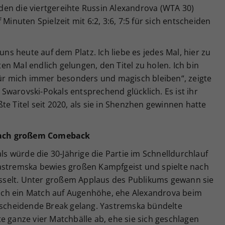
en die viertgereihte Russin Alexandrova (WTA 30)
Minuten Spielzeit mit 6:2, 3:6, 7:5 für sich entscheiden
uns heute auf dem Platz. Ich liebe es jedes Mal, hier zu
tten Mal endlich gelungen, den Titel zu holen. Ich bin
für mich immer besonders und magisch bleiben“, zeigte
warovski-Pokals entsprechend glücklich. Es ist ihr
te Titel seit 2020, als sie in Shenzhen gewinnen hatte
nach großem Comeback
als würde die 30-Jährige die Partie im Schnelldurchlauf
astremska bewies großen Kampfgeist und spielte nach
fesselt. Unter großem Applaus des Publikums gewann sie
 sich ein Match auf Augenhöhe, ehe Alexandrova beim
ntscheidende Break gelang. Yastremska bündelte
e ganze vier Matchbälle ab, ehe sie sich geschlagen