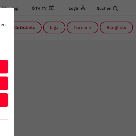
ÖTV App
ÖTV TV
Login
Suchen
den
Über uns
DC-Tickets
Liga
Turniere
Rangliste