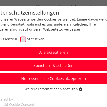
ÖTV
Landesverbände
News
tenschutzeinstellungen
 unserer Webseite werden Cookies verwendet. Einige davon wer
end-Leistungssport
Ausbildung
Services
ngend benötigt, während es uns andere ermöglichen, Ihre
zererfahrung auf unserer Webseite zu verbessern.
Essenziell
Statistiken
Alle akzeptieren
Speichern & schließen
Nur essenzielle Cookies akzeptieren
adies Linz:
Weitere Informationen anzeigen
ssenziell
iumphiert nach
senzielle Cookies werden für grundlegende Funktionen der
ered by
bseite benötigt. Dadurch ist gewährleistet, dass die Webseite
linski Cookie Consent