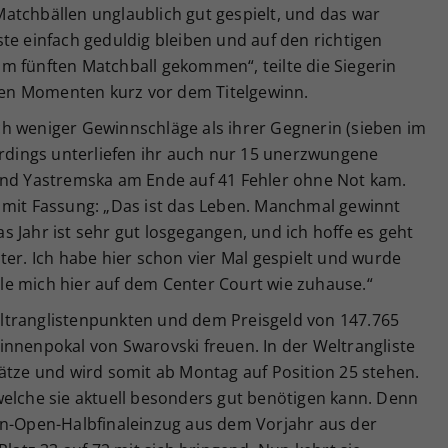
atchbällen unglaublich gut gespielt, und das war
te einfach geduldig bleiben und auf den richtigen
m fünften Matchball gekommen“, teilte die Siegerin
en Momenten kurz vor dem Titelgewinn.
h weniger Gewinnschläge als ihrer Gegnerin (sieben im
erdings unterliefen ihr auch nur 15 unerzwungene
end Yastremska am Ende auf 41 Fehler ohne Not kam.
 mit Fassung: „Das ist das Leben. Manchmal gewinnt
 Jahr ist sehr gut losgegangen, und ich hoffe es geht
ter. Ich habe hier schon vier Mal gespielt und wurde
e mich hier auf dem Center Court wie zuhause.“
ltranglistenpunkten und dem Preisgeld von 147.765
innenpokal von Swarovski freuen. In der Weltrangliste
ätze und wird somit ab Montag auf Position 25 stehen.
welche sie aktuell besonders gut benötigen kann. Denn
an-Open-Halbfinaleinzug aus dem Vorjahr aus der