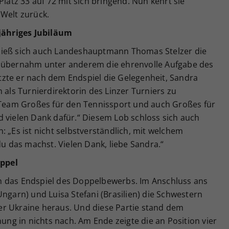
Platz 33 auf 72 mit sich bringend. Nun kehrt sie
 Welt zurück.
-jähriges Jubiläum
ließ sich auch Landeshauptmann Thomas Stelzer die
d übernahm unter anderem die ehrenvolle Aufgabe des
zte er nach dem Endspiel die Gelegenheit, Sandra
 als Turnierdirektorin des Linzer Turniers zu
m Team Großes für den Tennissport und auch Großes für
d vielen Dank dafür.“ Diesem Lob schloss sich auch
: „Es ist nicht selbstverständlich, mit welchem
 das machst. Vielen Dank, liebe Sandra.“
ppel
h das Endspiel des Doppelbewerbs. Im Anschluss ans
Ungarn) und Luisa Stefani (Brasilien) die Schwestern
r Ukraine heraus. Und diese Partie stand dem
nung in nichts nach. Am Ende zeigte die an Position vier