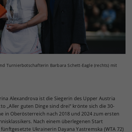
Zweck
generierte ID, für die historische Speicherung
Ihrer vorgenommen Einstellungen, falls der
Webseiten-Betreiber dies eingestellt hat.
r
und Turnierbotschafterin Barbara Schett-Eagle (rechts) mit
rina Alexandrova ist die Siegerin des Upper Austria
o „Aller guten Dinge sind drei“ krönte sich die 30-
ahme in Oberösterreich nach 2018 und 2024 zum ersten
nnisklassikers. Nach einem überlegenen Start
e fünftgesetzte Ukrainerin Dayana Yastremska (WTA 72)