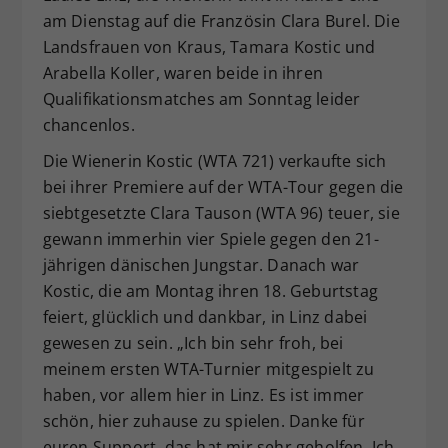
am Dienstag auf die Französin Clara Burel. Die
Dieser Wert speichert Ihre Consent-
Landsfrauen von Kraus, Tamara Kostic und
Einstellungen. Unter anderem eine
zufällig generierte ID, für die
Arabella Koller, waren beide in ihren
Zweck
historische Speicherung Ihrer
Qualifikationsmatches am Sonntag leider
vorgenommen Einstellungen, falls der
chancenlos.
Webseiten-Betreiber dies eingestellt
hat.
Die Wienerin Kostic (WTA 721) verkaufte sich
bei ihrer Premiere auf der WTA-Tour gegen die
siebtgesetzte Clara Tauson (WTA 96) teuer, sie
gewann immerhin vier Spiele gegen den 21-
jährigen dänischen Jungstar. Danach war
Kostic, die am Montag ihren 18. Geburtstag
feiert, glücklich und dankbar, in Linz dabei
gewesen zu sein. „Ich bin sehr froh, bei
meinem ersten WTA-Turnier mitgespielt zu
haben, vor allem hier in Linz. Es ist immer
schön, hier zuhause zu spielen. Danke für
euren Support, das hat mir sehr geholfen. Ich