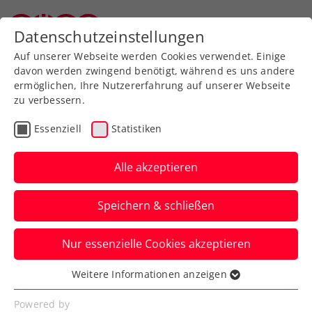
Zurück zur Newsübersicht
Datenschutzeinstellungen
Oberösterreichischer Tennisverband
Auf unserer Webseite werden Cookies verwendet. Einige
davon werden zwingend benötigt, während es uns andere
ermöglichen, Ihre Nutzererfahrung auf unserer Webseite
zu verbessern.
Turniere
WTA
Essenziell
Statistiken
Upper Austria Ladies
Linz: Kurzes Gastspiel für
Alle akzeptieren
Kostic und Koller
Speichern & schließen
Für die jungen ÖTV-Damen kommt beim
Nur essenzielle Cookies akzeptieren
WTA-500-Heimturnier in Oberösterreich
jeweils in Runde eins das Aus.
Weitere Informationen anzeigen
Essenziell
Verfasst von: Presseaussendung / Redaktion, 28.01.2024
Essenzielle Cookies werden für grundlegende
Powered by