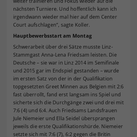
weiter trainieren und Fokus wieder auf die
nächsten Turniere. Und hoffentlich kann ich
irgendwann wieder mal hier auf dem Center
Court aufschlagen“, sagte Koller.
Hauptbewerbsstart am Montag
Schwerarbeit über drei Sätze musste Linz-
Stammgast Anna-Lena Friedsam leisten. Die
Deutsche – sie war in Linz 2014 im Semifinale
und 2015 gar im Endspiel gestanden – wurde
im ersten Satz von der in der Qualifikation
topgesetzten Greet Minnen aus Belgien mit 2:6
fast überrollt, fand erst langsam ins Spiel und
sicherte sich die Durchgänge zwei und drei mit
7:6 (4) und 6:4. Auch Friedsams Landsfrauen
Jule Niemeier und Ella Seidel übersprangen
jeweils die erste Qualifikationshürde. Niemeier
setzte sich mit 7:6 (7), 6:2 gegen die Britin