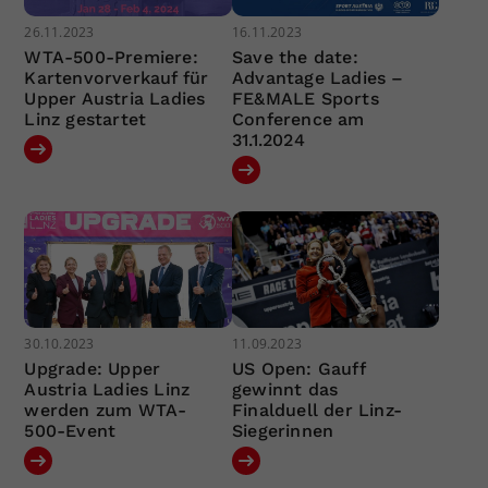
26.11.2023
16.11.2023
WTA-500-Premiere:
Save the date:
Kartenvorverkauf für
Advantage Ladies –
Upper Austria Ladies
FE&MALE Sports
Linz gestartet
Conference am
31.1.2024
30.10.2023
11.09.2023
Upgrade: Upper
US Open: Gauff
Austria Ladies Linz
gewinnt das
werden zum WTA-
Finalduell der Linz-
500-Event
Siegerinnen