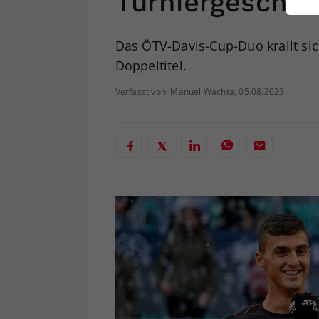
Turniergeschic
ei
Das ÖTV-Davis-Cup-Duo krallt sic
Doppeltitel.
S
Verfasst von: Manuel Wachta, 05.08.2023