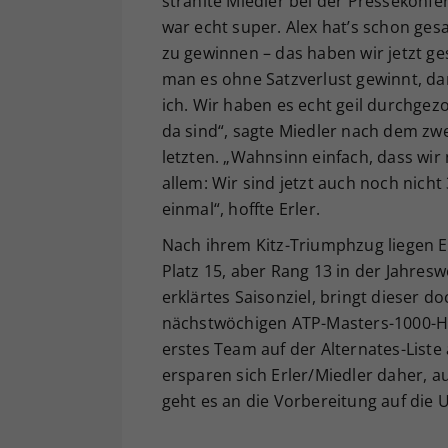
strahlte Miedler bei der Pressekonfer
war echt super. Alex hat’s schon ge
zu gewinnen – das haben wir jetzt ge
man es ohne Satzverlust gewinnt, da
ich. Wir haben es echt geil durchgezo
da sind“, sagte Miedler nach dem zwe
letzten. „Wahnsinn einfach, dass wi
allem: Wir sind jetzt auch noch nicht 
einmal“, hoffte Erler.
Nach ihrem Kitz-Triumphzug liegen Er
Platz 15, aber Rang 13 in der Jahresw
erklärtes Saisonziel, bringt dieser 
nächstwöchigen ATP-Masters-1000-Har
erstes Team auf der Alternates-List
ersparen sich Erler/Miedler daher, a
geht es an die Vorbereitung auf die 