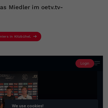
as Miedler im oetv.tv-
niers in Kitzbühel.