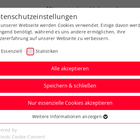
ÖTV
Landesverbände
News
tenschutzeinstellungen
 unserer Webseite werden Cookies verwendet. Einige davon wer
end-Leistungssport
Ausbildung
Services
ngend benötigt, während es uns andere ermöglichen, Ihre
zererfahrung auf unserer Webseite zu verbessern.
Essenziell
Statistiken
Alle akzeptieren
Speichern & schließen
Nur essenzielle Cookies akzeptieren
Kitzbühel:
Weitere Informationen anzeigen
ssenziell
schreiben mit 2. Coup
senzielle Cookies werden für grundlegende Funktionen der
ered by
bseite benötigt. Dadurch ist gewährleistet, dass die Webseite
linski Cookie Consent