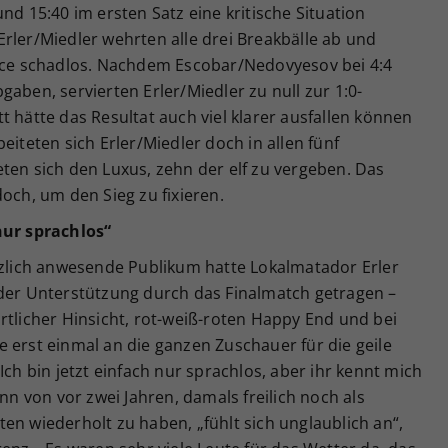
nd 15:40 im ersten Satz eine kritische Situation
rler/Miedler wehrten alle drei Breakbälle ab und
vice schadlos. Nachdem Escobar/Nedovyesov bei 4:4
aben, servierten Erler/Miedler zu null zur 1:0-
t hätte das Resultat auch viel klarer ausfallen können
eten sich Erler/Miedler doch in allen fünf
ten sich den Luxus, zehn der elf zu vergeben. Das
och, um den Sieg zu fixieren.
nur sprachlos“
lich anwesende Publikum hatte Lokalmatador Erler
 der Unterstützung durch das Finalmatch getragen –
rtlicher Hinsicht, rot-weiß-roten Happy End und bei
 erst einmal an die ganzen Zuschauer für die geile
Ich bin jetzt einfach nur sprachlos, aber ihr kennt mich
inn von vor zwei Jahren, damals freilich noch als
en wiederholt zu haben, „fühlt sich unglaublich an“,