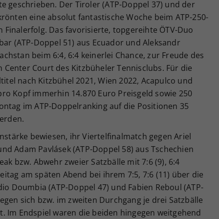
te geschrieben. Der Tiroler (ATP-Doppel 37) und der
krönten eine absolut fantastische Woche beim ATP-250-
Finalerfolg. Das favorisierte, topgereihte ÖTV-Duo
obar (ATP-Doppel 51) aus Ecuador und Aleksandr
chstan beim 6:4, 6:4 keinerlei Chance, zur Freude des
Center Court des Kitzbüheler Tennisclubs. Für die
ltitel nach Kitzbühel 2021, Wien 2022, Acapulco und
pro Kopf immerhin 14.870 Euro Preisgeld sowie 250
ontag im ATP-Doppelranking auf die Positionen 35
werden.
nstärke bewiesen, ihr Viertelfinalmatch gegen Ariel
und Adam Pavlásek (ATP-Doppel 58) aus Tschechien
ak bzw. Abwehr zweier Satzbälle mit 7:6 (9), 6:4
itag am späten Abend bei ihrem 7:5, 7:6 (11) über die
adio Doumbia (ATP-Doppel 47) und Fabien Reboul (ATP-
egen sich bzw. im zweiten Durchgang je drei Satzbälle
t. Im Endspiel waren die beiden hingegen weitgehend