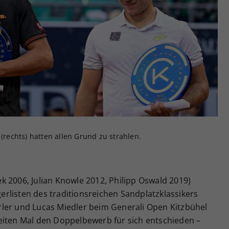
Zweck
generierte ID, für die historische Speicherung
Ihrer vorgenommen Einstellungen, falls der
Webseiten-Betreiber dies eingestellt hat.
 (rechts) hatten allen Grund zu strahlen.
 2006, Julian Knowle 2012, Philipp Oswald 2019)
egerlisten des traditionsreichen Sandplatzklassikers
ler und Lucas Miedler beim Generali Open Kitzbühel
eiten Mal den Doppelbewerb für sich entschieden –