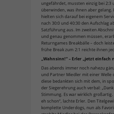
ungefährdet, mussten einzig bei 2:3 u
überwinden, was ihnen aber gelang. E
hielten sich darauf bei eigenem Ser
nach 30:0 und 40:30 den Aufschlag abg
Satzführung aus. Im zweiten Abschnit
und genau genommen müssen, erarbeit
Returngames Breakbälle – doch leiste
frühe Break zum 2:1 reichte ihnen jed
„Wahnsinn!“ – Erler „jetzt einfach 
Das abends immer noch nahezu gänz
und Partner Miedler mit einer Welle
diese bedankten sich mit dem, in spo
der Siegerehrung auch verbal: „Danke
Stimmung. Es war wirklich großartig. 
eh schon“, lachte Erler. Den Titelgew
komplette Underdogs, nun als Favorit