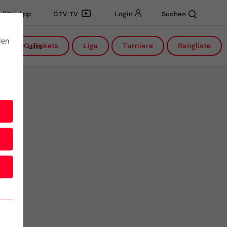
ÖTV App
ÖTV TV
Login
Suchen
den
Über uns
DC-Tickets
Liga
Turniere
Rangliste