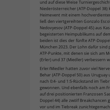
und auf diese Weise Turniergeschich
Niederösterreicher (ATP-Doppel 38) 
Heimevent mit einem hochverdienten 
ließ den viertgereihten Gonzalo Esc
Nedovyesov (ATP-Doppel 45) aus Kasa
begeisterten Heimpublikums auf dem 
beiden ist dies der fünfte ATP-Doppe
München 2023. Der Lohn dafür sind 
ATP-Punkte, mit denen sie sich am M
(Erler) und 37 (Miedler) verbessern 
Erler/Miedler hatten zuvor viel Nerve
Behar (ATP-Doppel 50) aus Uruguay 
nach 0:4- und 1:5-Rückstand im Tiebre
gewonnen. Und ebenfalls noch am Fre
auf drei positionierten Franzosen S
Doppel 44) alle zwölf Breakchancen g
vor und im Tiebreak zunichtegemach