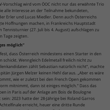
TV-Vorschlag wird vom ÖOC nicht nur das erwähnte Trio
ie alle Interesse an der Teilnahme bekundeten,
er Erler und Lucas Miedler. Denn auch Österreichs
gte Hoffnungen machen, in Frankreichs Hauptstadt
Tennisturnier (27. Juli bis 4. August) aufschlagen zu
n Tage zeigten.
iges möglich“
 fest, dass Österreich mindestens einen Starter in den
 schickt. Wenngleich Edelmetall freilich nicht zu
llenkandidaten zählt Sebastian natürlich nicht“, machte
pitän Jürgen Melzer keinen Hehl daraus. „Aber es wäre
 kommt, wie er zuletzt bei den French Open gekommen
is-Form mitnimmt, dann ist einiges möglich.“ Dass das
pen in Paris auf der Anlage am Bois de Boulogne
ht sein: 2023 hatte der 28-Jährige bei Roland Garros
chtelfinale erreicht, heuer eine dritte Runde