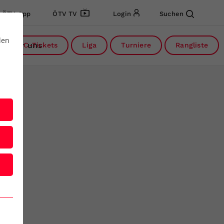
ÖTV App
ÖTV TV
Login
Suchen
den
Über uns
DC-Tickets
Liga
Turniere
Rangliste