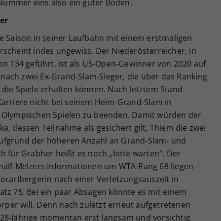
s Nummer eins also ein guter Boden.
er
e Saison in seiner Laufbahn mit einem erstmaligen
rscheint indes ungewiss. Der Niederösterreicher, in
on 134 geführt, ist als US-Open-Gewinner von 2020 auf
nach zwei Ex-Grand-Slam-Sieger, die über das Ranking
für die Spiele erhalten können. Nach letztem Stand
Karriere nicht bei seinem Heim-Grand-Slam in
n Olympischen Spielen zu beenden. Damit würden der
a, dessen Teilnahme als gesichert gilt, Thiem die zwei
ufgrund der höheren Anzahl an Grand-Slam- und
h für Grabher heißt es noch „bitte warten“. Der
emäß Melzers Informationen um WTA-Rang 68 liegen –
orarlbergerin nach einer Verletzungsauszeit in
atz 75. Bei ein paar Absagen könnte es mit einem
örper will. Denn nach zuletzt erneut aufgetretenen
 28-Jährige momentan erst langsam und vorsichtig