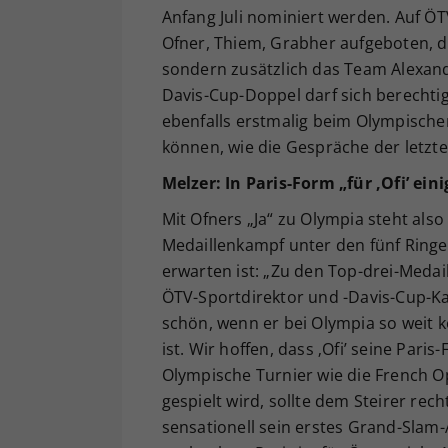
Anfang Juli nominiert werden. Auf Ö
Ofner, Thiem, Grabher aufgeboten, d
sondern zusätzlich das Team Alexand
Davis-Cup-Doppel darf sich berechti
ebenfalls erstmalig beim Olympischen 
können, wie die Gespräche der letzte
Melzer: In Paris-Form „für ‚Ofi’ ein
Mit Ofners „Ja“ zu Olympia steht also
Medaillenkampf unter den fünf Ringen
erwarten ist: „Zu den Top-drei-Medai
ÖTV-Sportdirektor und -Davis-Cup-Ka
schön, wenn er bei Olympia so weit
ist. Wir hoffen, dass ‚Ofi’ seine Par
Olympische Turnier wie die French O
gespielt wird, sollte dem Steirer rec
sensationell sein erstes Grand-Slam-A