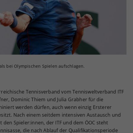
Zweck
generierte ID, für die historische Speicherung
Ihrer vorgenommen Einstellungen, falls der
Webseiten-Betreiber dies eingestellt hat.
als bei Olympischen Spielen aufschlagen.
reichische Tennisverband vom Tennisweltverband ITF
ner, Dominic Thiem und Julia Grabher für die
miniert werden dürfen, auch wenn einzig Ersterer
 besitzt. Nach einem seitdem intensiven Austausch und
 den Spieler:innen, der ITF und dem ÖOC steht
nisasse, die nach Ablauf der Qualifikationsperiode