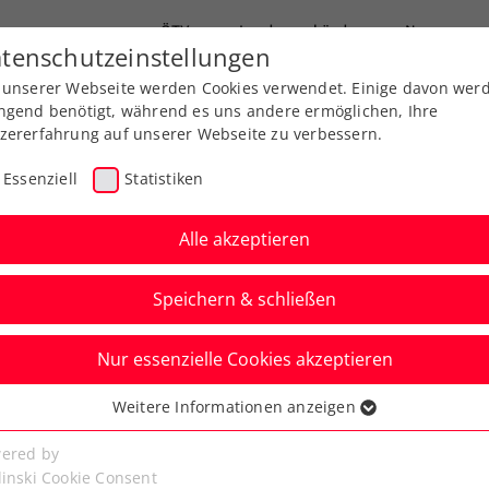
ÖTV
Landesverbände
News
tenschutzeinstellungen
 unserer Webseite werden Cookies verwendet. Einige davon wer
end-Leistungssport
Ausbildung
Services
ngend benötigt, während es uns andere ermöglichen, Ihre
zererfahrung auf unserer Webseite zu verbessern.
Essenziell
Statistiken
Alle akzeptieren
Speichern & schließen
Nur essenzielle Cookies akzeptieren
Grabher und
Weitere Informationen anzeigen
ssenziell
werden für Olympia
senzielle Cookies werden für grundlegende Funktionen der
ered by
bseite benötigt. Dadurch ist gewährleistet, dass die Webseite
linski Cookie Consent