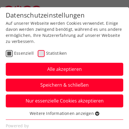
Datenschutzeinstellungen
Oberösterreichischer Tennisverband
Auf unserer Webseite werden Cookies verwendet. Einige
davon werden zwingend benötigt, während es uns andere
ermöglichen, Ihre Nutzererfahrung auf unserer Webseite
zu verbessern.
Aktuelle News
Essenziell
Statistiken
Alle akzeptieren
Speichern & schließen
Nur essenzielle Cookies akzeptieren
Weitere Informationen anzeigen
Essenziell
News filtern
Essenzielle Cookies werden für grundlegende
Powered by