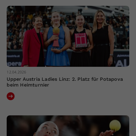
Dieser Wert speichert Ihre Consent-
Einstellungen. Unter anderem eine
zufällig generierte ID, für die
Zweck
historische Speicherung Ihrer
vorgenommen Einstellungen, falls der
Webseiten-Betreiber dies eingestellt
hat.
12.04.2026
Upper Austria Ladies Linz: 2. Platz für Potapova
beim Heimturnier