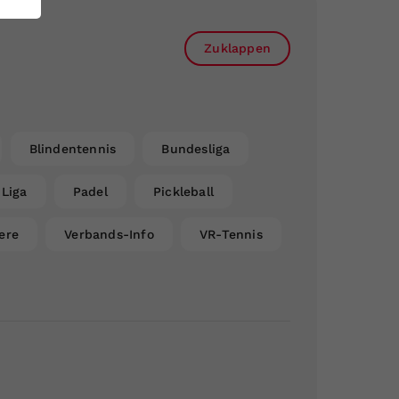
Zuklappen
Blindentennis
Bundesliga
Liga
Padel
Pickleball
ere
Verbands-Info
VR-Tennis