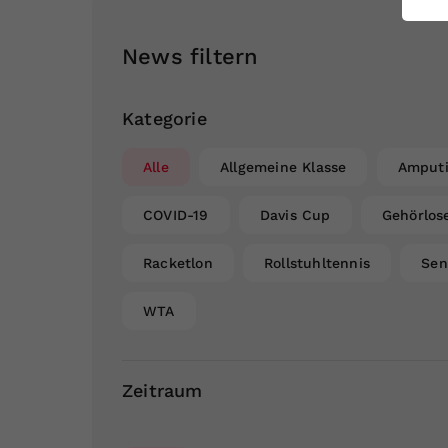
ei
News filtern
S
Kategorie
Alle
Allgemeine Klasse
Amputi
COVID-19
Davis Cup
Gehörlos
Racketlon
Rollstuhltennis
Sen
WTA
Zeitraum