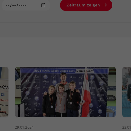
Zweck
generierte ID, für die historische Speicherung
:
Zeitraum zeigen
Ihrer vorgenommen Einstellungen, falls der
Webseiten-Betreiber dies eingestellt hat.
29.01.2024
23.0