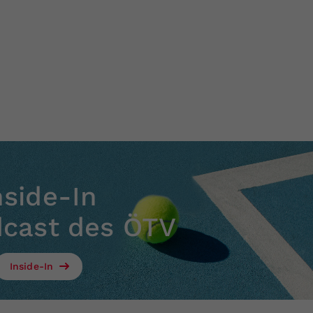
nside-In
dcast des ÖTV
Inside-In