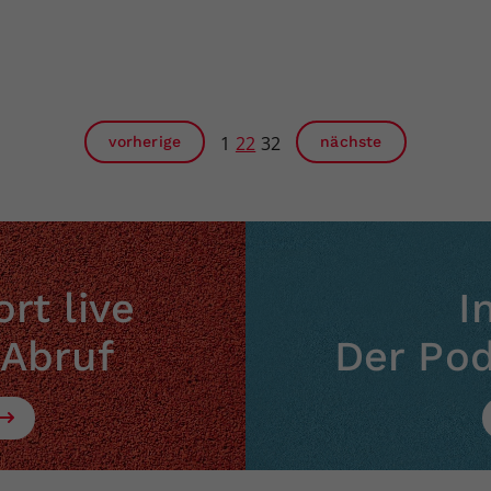
1
22
32
vorherige
nächste
rt live
I
 Abruf
Der Po