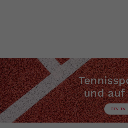
Tennisspo
und auf
ÖTV TV