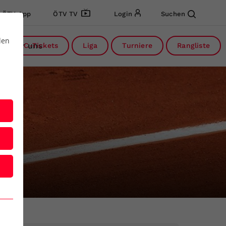
ÖTV App
ÖTV TV
Login
Suchen
den
Über uns
DC-Tickets
Liga
Turniere
Rangliste