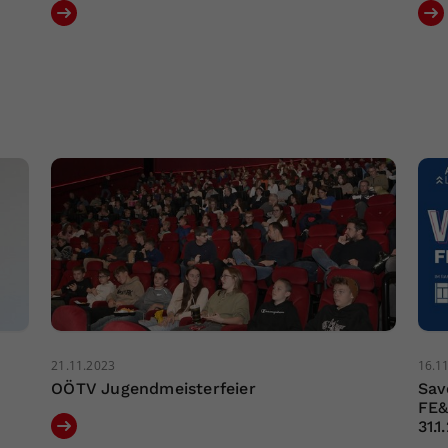
21.11.2023
16.1
OÖTV Jugendmeisterfeier
Sav
FE&
31.1