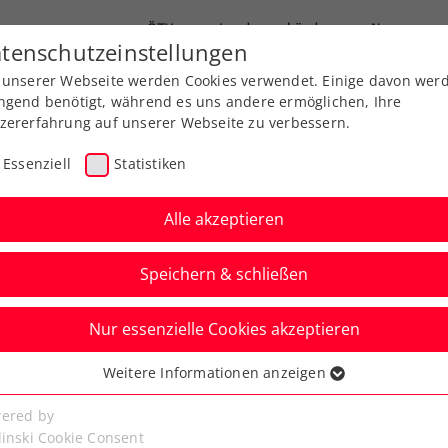
ÖTV
Landesverbände
News
tenschutzeinstellungen
 unserer Webseite werden Cookies verwendet. Einige davon wer
end-Leistungssport
Ausbildung
Services
ngend benötigt, während es uns andere ermöglichen, Ihre
zererfahrung auf unserer Webseite zu verbessern.
Essenziell
Statistiken
Alle akzeptieren
Aktuelle News
Speichern & schließen
Nur essenzielle Cookies akzeptieren
Weitere Informationen anzeigen
ssenziell
senzielle Cookies werden für grundlegende Funktionen der
ered by
bseite benötigt. Dadurch ist gewährleistet, dass die Webseite
linski Cookie Consent