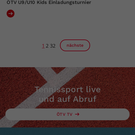
ÖTV U9/U10 Kids Einladungsturnier
1
2
32
nächste
Tennissport live
und auf Abruf
ÖTV TV