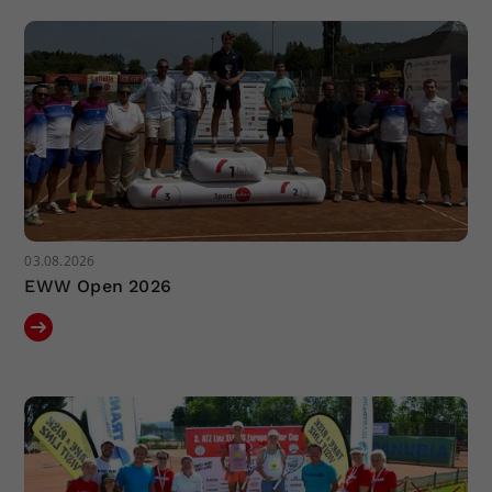
Dieser Wert speichert Ihre Consent-
Einstellungen. Unter anderem eine
zufällig generierte ID, für die
Zweck
historische Speicherung Ihrer
vorgenommen Einstellungen, falls der
Webseiten-Betreiber dies eingestellt
hat.
03.08.2026
EWW Open 2026