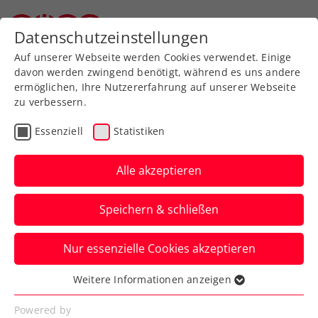
Datenschutzeinstellungen
Oberösterreichischer Tennisverband
Auf unserer Webseite werden Cookies verwendet. Einige
davon werden zwingend benötigt, während es uns andere
ermöglichen, Ihre Nutzererfahrung auf unserer Webseite
zu verbessern.
Aktuelle News
Essenziell
Statistiken
Alle akzeptieren
Speichern & schließen
Nur essenzielle Cookies akzeptieren
Weitere Informationen anzeigen
Essenziell
News filtern
Essenzielle Cookies werden für grundlegende
Powered by