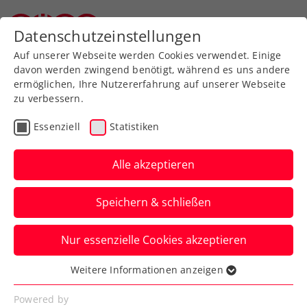
Datenschutzeinstellungen
Oberösterreichischer Tennisverband
Auf unserer Webseite werden Cookies verwendet. Einige
davon werden zwingend benötigt, während es uns andere
ermöglichen, Ihre Nutzererfahrung auf unserer Webseite
zu verbessern.
Aktuelle News
Essenziell
Statistiken
Alle akzeptieren
Speichern & schließen
Nur essenzielle Cookies akzeptieren
Weitere Informationen anzeigen
Essenziell
News filtern
Essenzielle Cookies werden für grundlegende
Powered by