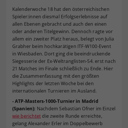
Dieser Wert speichert Ihre Consent-
Kalenderwoche 18 hat den österreichischen
Einstellungen. Unter anderem eine
Spieler:innen diesmal Erfolgserlebnisse auf
zufällig generierte ID, für die
allen Ebenen gebracht und auch den einen
Zweck
historische Speicherung Ihrer
oder anderen Titelgewinn. Dennoch ragte vor
vorgenommen Einstellungen, falls der
Webseiten-Betreiber dies eingestellt
allem ein zweiter Platz heraus, belegt von Julia
hat.
Grabher beim hochkarätigen ITF-W100-Event
in Wiesbaden. Dort ging die beeindruckende
Siegesserie der Ex-Weltranglisten-54. erst nach
21 Matches im Finale schließlich zu Ende. Hier
die Zusammenfassung mit den größten
Highlights der letzten Woche bei den
internationalen Turnieren im Ausland.
- ATP-Masters-1000-Turnier in Madrid
(Spanien):
Nachdem Sebastian Ofner im Einzel
wie berichtet
die zweite Runde erreichte,
gelang Alexander Erler im Doppelbewerb