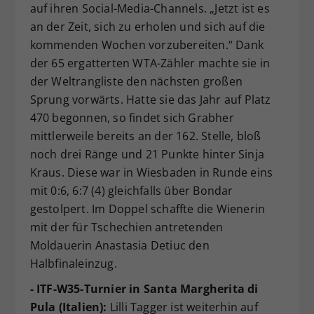
auf ihren Social-Media-Channels. „Jetzt ist es
an der Zeit, sich zu erholen und sich auf die
kommenden Wochen vorzubereiten.“ Dank
der 65 ergatterten WTA-Zähler machte sie in
der Weltrangliste den nächsten großen
Sprung vorwärts. Hatte sie das Jahr auf Platz
470 begonnen, so findet sich Grabher
mittlerweile bereits an der 162. Stelle, bloß
noch drei Ränge und 21 Punkte hinter Sinja
Kraus. Diese war in Wiesbaden in Runde eins
mit 0:6, 6:7 (4) gleichfalls über Bondar
gestolpert. Im Doppel schaffte die Wienerin
mit der für Tschechien antretenden
Moldauerin Anastasia Detiuc den
Halbfinaleinzug.
- ITF-W35-Turnier in Santa Margherita di
Pula (Italien):
Lilli Tagger ist weiterhin auf