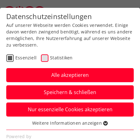
Zurück zur Newsübersicht
Datenschutzeinstellungen
Oberösterreichischer Tennisverband
Auf unserer Webseite werden Cookies verwendet. Einige
davon werden zwingend benötigt, während es uns andere
ermöglichen, Ihre Nutzererfahrung auf unserer Webseite
zu verbessern.
Rollstuhltennis
Inklusion
ATP
Essenziell
Statistiken
ITF
Turniere
Kids & Jugend
Alle akzeptieren
ITF Wiesbaden: Grabher-
Speichern & schließen
Siegesserie erst im
nächsten Finale gestoppt
Nur essenzielle Cookies akzeptieren
Und mehrere weitere ÖTV-Asse
Weitere Informationen anzeigen
Essenziell
verbuchen Finals, Gregor Ramskogler und
Essenzielle Cookies werden für grundlegende
Powered by
Moritz Freitag Turniersiege.