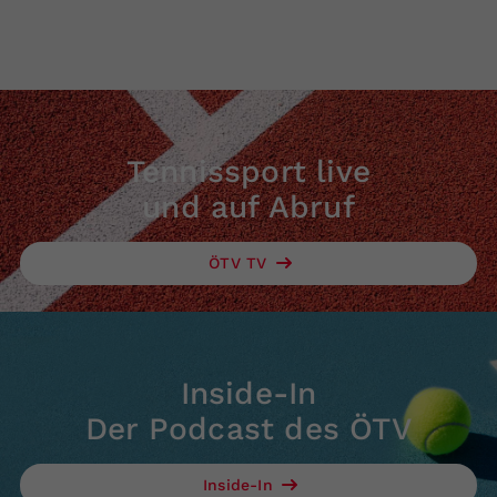
Tennissport live
und auf Abruf
ÖTV TV
Inside-In
Der Podcast des ÖTV
Inside-In