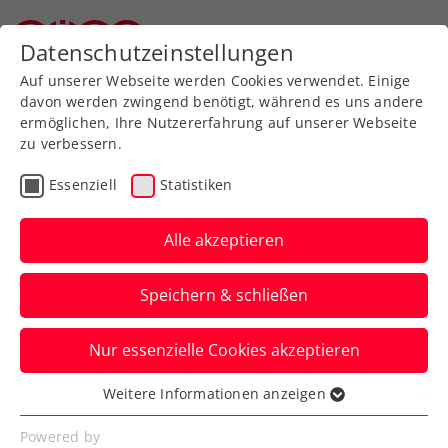
Zurück zur Newsübersicht
Datenschutzeinstellungen
Oberösterreichischer Tennisverband
Auf unserer Webseite werden Cookies verwendet. Einige
davon werden zwingend benötigt, während es uns andere
ermöglichen, Ihre Nutzererfahrung auf unserer Webseite
zu verbessern.
Rollstuhltennis
Inklusion
Turniere
Essenziell
Statistiken
Kids & Jugend
ITF
Alle akzeptieren
US Open: Taucher im
Speichern & schließen
Halbfinale ausgeschieden
Nur essenzielle Cookies akzeptieren
Das Rollstuhltennis-Nachwuchstalent war
bereits zum dritten Mal in Flushing
Weitere Informationen anzeigen
Essenziell
Meadows am Start.
Essenzielle Cookies werden für grundlegende
Powered by