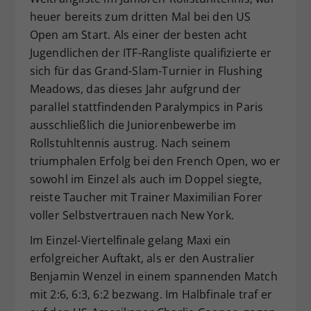
heuer bereits zum dritten Mal bei den US
Dieser Wert speichert Ihre Consent-
Einstellungen. Unter anderem eine
Open am Start. Als einer der besten acht
zufällig generierte ID, für die
Jugendlichen der ITF-Rangliste qualifizierte er
Zweck
historische Speicherung Ihrer
sich für das Grand-Slam-Turnier in Flushing
vorgenommen Einstellungen, falls der
Meadows, das dieses Jahr aufgrund der
Webseiten-Betreiber dies eingestellt
parallel stattfindenden Paralympics in Paris
hat.
ausschließlich die Juniorenbewerbe im
Rollstuhltennis austrug. Nach seinem
triumphalen Erfolg bei den French Open, wo er
sowohl im Einzel als auch im Doppel siegte,
reiste Taucher mit Trainer Maximilian Forer
voller Selbstvertrauen nach New York.
Im Einzel-Viertelfinale gelang Maxi ein
erfolgreicher Auftakt, als er den Australier
Benjamin Wenzel in einem spannenden Match
mit 2:6, 6:3, 6:2 bezwang. Im Halbfinale traf er