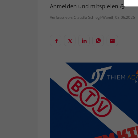
ei
Anmelden und mitspielen 💪
Verfasst von: Claudia Schlögl-Wandl, 08.06.2026
S