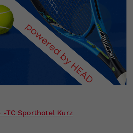
Zweck
generierte ID, für die historische Speicherung
Ihrer vorgenommen Einstellungen, falls der
Webseiten-Betreiber dies eingestellt hat.
 -TC Sporthotel Kurz