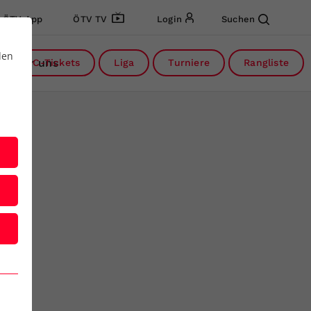
ÖTV App
ÖTV TV
Login
Suchen
den
Über uns
DC-Tickets
Liga
Turniere
Rangliste