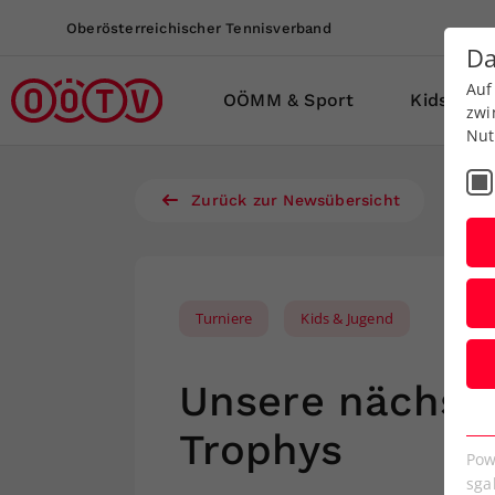
Oberösterreichischer Tennisverband
Da
Auf
OÖMM & Sport
Kids-Jug
zwi
Nut
Zurück zur Newsübersicht
Turniere
Kids & Jugend
Unsere nächste
E
Trophys
Es
Pow
We
sga