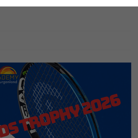
nwandfrei funktioniert.
Cookie-Informationen anzeigen
Name
cookie_optin
Anbieter
tatistiken
Laufzeit
1 Jahr
Dieses Cookie wird verwendet, um Ihre Cookie-
Zweck
Einstellungen für diese Website zu speichern.
Name
SgCookieOptin.lastPreferences
Anbieter
Laufzeit
1 Jahr
Dieser Wert speichert Ihre Consent-
Einstellungen. Unter anderem eine zufällig