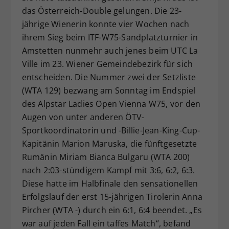
das Österreich-Double gelungen. Die 23-
Dieser Wert speichert Ihre Consent-
jährige Wienerin konnte vier Wochen nach
Einstellungen. Unter anderem eine
zufällig generierte ID, für die
ihrem Sieg beim ITF-W75-Sandplatzturnier in
Zweck
historische Speicherung Ihrer
Amstetten nunmehr auch jenes beim UTC La
vorgenommen Einstellungen, falls der
Ville im 23. Wiener Gemeindebezirk für sich
Webseiten-Betreiber dies eingestellt
entscheiden. Die Nummer zwei der Setzliste
hat.
(WTA 129) bezwang am Sonntag im Endspiel
des Alpstar Ladies Open Vienna W75, vor den
Augen von unter anderen ÖTV-
Sportkoordinatorin und -Billie-Jean-King-Cup-
Kapitänin Marion Maruska, die fünftgesetzte
Rumänin Miriam Bianca Bulgaru (WTA 200)
nach 2:03-stündigem Kampf mit 3:6, 6:2, 6:3.
Diese hatte im Halbfinale den sensationellen
Erfolgslauf der erst 15-jährigen Tirolerin Anna
Pircher (WTA -) durch ein 6:1, 6:4 beendet. „Es
war auf jeden Fall ein taffes Match“, befand