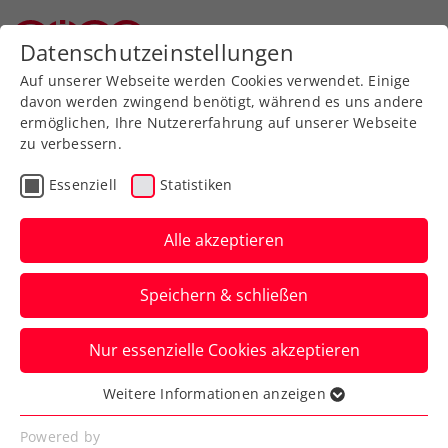
Zurück zur Newsübersicht
Datenschutzeinstellungen
Oberösterreichischer Tennisverband
Auf unserer Webseite werden Cookies verwendet. Einige
davon werden zwingend benötigt, während es uns andere
ermöglichen, Ihre Nutzererfahrung auf unserer Webseite
zu verbessern.
ITF
Turniere
Essenziell
Statistiken
Alpstar Ladies Open
Vienna W75: Kraus gelingt
Alle akzeptieren
Österreich-Double
Speichern & schließen
Nach Amstetten gewinnt die rot-weiß-rote
Nur essenzielle Cookies akzeptieren
Nummer zwei auch ihr ITF-W75-
Heimturnier in Wien.
Weitere Informationen anzeigen
Essenziell
Verfasst von: Presseaussendung / Redaktion, 07.09.2025
Essenzielle Cookies werden für grundlegende
Powered by