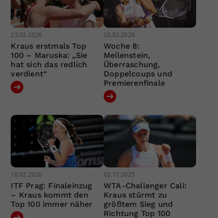
23.02.2026
23.02.2026
Kraus erstmals Top
Woche 8:
100 – Maruska: „Sie
Meilenstein,
hat sich das redlich
Überraschung,
verdient“
Doppelcoups und
Premierenfinale
18.02.2026
02.11.2025
ITF Prag: Finaleinzug
WTA-Challenger Cali:
– Kraus kommt den
Kraus stürmt zu
Top 100 immer näher
größtem Sieg und
Richtung Top 100