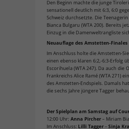
Den Beginn machte die junge Tiroleri
sensationell deutlich mit 6:3, 6:0 ge
Schweiz durchsetzte. Die Teenagerin
Bianca Bulgaru (WTA 200). Bereits jet
Einzug in die Damenweltrangliste sic
Neuauflage des Amstetten-Finales
Im Anschluss holte die Amstetten-Si
einen ebenso klaren 6:2,-6:3-Erfolg ü
Escorihuela (WTA 247). Da auch die Os
Frankreichs Alice Ramé (WTA 271) ei
des Amstetten-Endspiels. Damals hatt
die sechs Jahre jüngere Tagger beha
Der Spielplan am Samstag auf Cour
12:00 Uhr:
Anna Pircher
– Miriam Bi
Im Anschluss:
Lilli Tagger
–
Sinja Kr