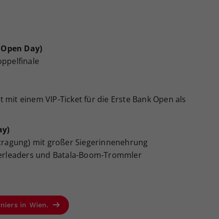
 Open Day)
oppelfinale
 mit einem VIP-Ticket für die Erste Bank Open als
ay)
ertragung) mit großer Siegerinnenehrung
erleaders und Batala-Boom-Trommler
rniers in Wien.