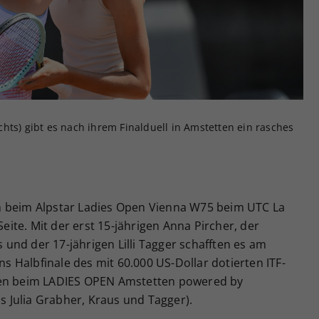
Zweck
generierte ID, für die historische Speicherung
Ihrer vorgenommen Einstellungen, falls der
Webseiten-Betreiber dies eingestellt hat.
rechts) gibt es nach ihrem Finalduell in Amstetten ein rasches
h beim Alpstar Ladies Open Vienna W75 beim UTC La
Seite. Mit der erst 15-jährigen Anna Pircher, der
und der 17-jährigen Lilli Tagger schafften es am
ins Halbfinale des mit 60.000 US-Dollar dotierten ITF-
hen beim LADIES OPEN Amstetten powered by
 Julia Grabher, Kraus und Tagger).