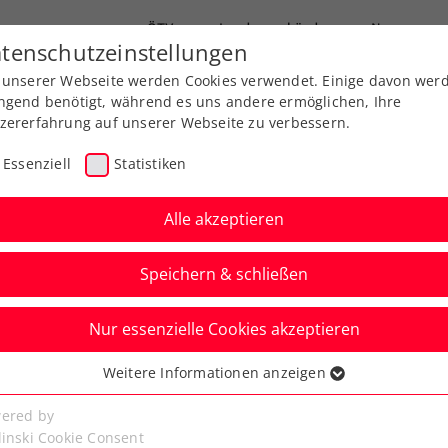
ÖTV
Landesverbände
News
tenschutzeinstellungen
 unserer Webseite werden Cookies verwendet. Einige davon wer
end-Leistungssport
Ausbildung
Services
ngend benötigt, während es uns andere ermöglichen, Ihre
zererfahrung auf unserer Webseite zu verbessern.
Essenziell
Statistiken
Alle akzeptieren
Speichern & schließen
Nur essenzielle Cookies akzeptieren
 Open Vienna W75:
Weitere Informationen anzeigen
ssenziell
umpfen auf
senzielle Cookies werden für grundlegende Funktionen der
ered by
bseite benötigt. Dadurch ist gewährleistet, dass die Webseite
linski Cookie Consent