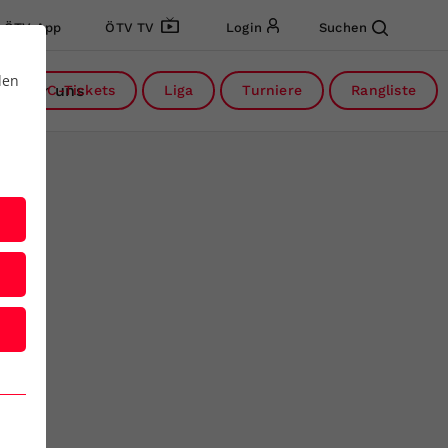
ÖTV App
ÖTV TV
Login
Suchen
den
Über uns
DC-Tickets
Liga
Turniere
Rangliste