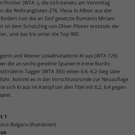
n Pircher (WTA -), die sich bereits am Vormittag
gen die Weltranglisten-276. Ylena In-Albon aus der
 fordert nun die an fünf gesetzte Rumänin Miriam
zt ist dem Schützling von Oliver Ploner erstmals der
her, und das bis unter die Top 900.
egerin und Wiener Lokalmatadorin Kraus (WTA 129)
ber die an sechs gereihte Spanierin Irene Burillo
ttirolerin Tagger (WTA 393) einen 6:4,-6:2-Sieg über
nfuhr, kommt es in der Vorschlussrunde zur Neuauflage
e sich Kraus im Kampf um den Titel mit 6:2, 6:4 gegen
uptet.
t 1
anca Bulgaru (Rumänien)
aus