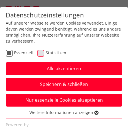
Zurück zur Newsübersicht
Datenschutzeinstellungen
Oberösterreichischer Tennisverband
Auf unserer Webseite werden Cookies verwendet. Einige
davon werden zwingend benötigt, während es uns andere
ermöglichen, Ihre Nutzererfahrung auf unserer Webseite
zu verbessern.
Allgemeine Klasse
Turniere
Essenziell
Statistiken
win2day ÖTV-
Staatsmeisterschaften:
Alle akzeptieren
Schwärzler muss bei
Speichern & schließen
Debüt aufgeben
Nur essenzielle Cookies akzeptieren
Alle anderen Topstars wie Jurij Rodionov,
Filip Misolic, Lukas Neumayer, Julia
Weitere Informationen anzeigen
Essenziell
Grabher, Tamara Kostic sind durch.
Essenzielle Cookies werden für grundlegende
Powered by