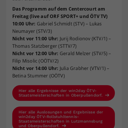
Das Programm auf dem Centercourt am
Freitag (live auf ORF SPORT+ und ÖTV TV)
10:00 Uhr:
Gabriel Schmidt (STV) – Lukas
Neumayer (STV/3)
Nicht vor 11:00 Uhr:
Jurij Rodionov (KTV/1) –
Thomas Statzberger (STTV/7)
Nicht vor 12:00 Uhr:
Gerald Melzer (STV/5) –
Filip Misolic (OÖTV/2)
Nicht vor 14:00 Uhr:
Julia Grabher (VTV/1) –
Betina Stummer (OÖTV)
Hier alle Ergebnisse der win2day ÖTV-
Staatsmeisterschaften in Oberpullendorf.
Hier alle Auslosungen und Ergebnisse der
win2day ÖTV-Rollstuhltennis-
Staatsmeisterschaften in Lutzmannsburg
und Oberpullendorf.