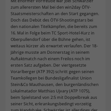
Mit enormer Vorfreude war Joel Schwärzler
Dieser Wert speichert Ihre Consent-
zum allerersten Mal bei den win2day ÖTV-
Einstellungen. Unter anderem eine
Staatsmeisterschaften an den Start gegangen.
zufällig generierte ID, für die
Doch das Debüt des ÖTV-Shootingstars bei
Zweck
historische Speicherung Ihrer
den nationalen Titelkämpfen, die bereits zum
vorgenommen Einstellungen, falls der
16. Mal in Folge beim TC Sport-Hotel-Kurz in
Webseiten-Betreiber dies eingestellt
hat.
Oberpullendorf über die Bühne gehen, ist
weitaus kürzer als erwartet verlaufen. Der 18-
Jährige musste am Donnerstag in seinem
Auftaktmatch nach einem Freilos noch im
ersten Satz aufgeben. Der viertgesetzte
Vorarlberger (ATP 392) schritt gegen seinen
Teamkollegen bei Bundesligafinalist Union
Stein&Co Mauthausen, den burgenländischen
Lokalmatador Matthias Ujvary (ATP 1075),
beim Spielstand von 2:5 mit Doppelbreak aus
seiner Sicht, erkrankungsbedingt vorzeitig
zum Handshake. Schwärzler ist allerdings der