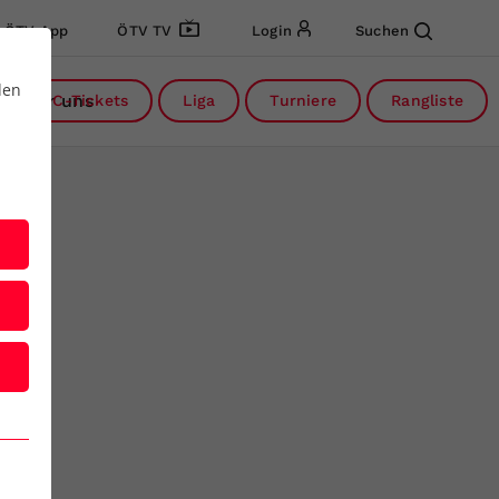
ÖTV App
ÖTV TV
Login
Suchen
den
Über uns
DC-Tickets
Liga
Turniere
Rangliste