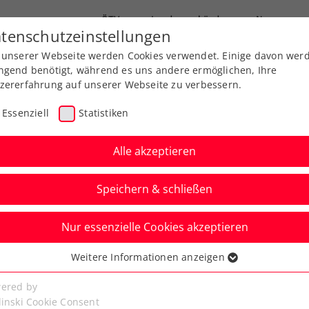
ÖTV
Landesverbände
News
tenschutzeinstellungen
 unserer Webseite werden Cookies verwendet. Einige davon wer
end-Leistungssport
Ausbildung
Services
ngend benötigt, während es uns andere ermöglichen, Ihre
zererfahrung auf unserer Webseite zu verbessern.
Essenziell
Statistiken
Alle akzeptieren
Speichern & schließen
Nur essenzielle Cookies akzeptieren
Austria Open powered
Weitere Informationen anzeigen
ssenziell
 begeistert und
senzielle Cookies werden für grundlegende Funktionen der
ered by
bseite benötigt. Dadurch ist gewährleistet, dass die Webseite
linski Cookie Consent