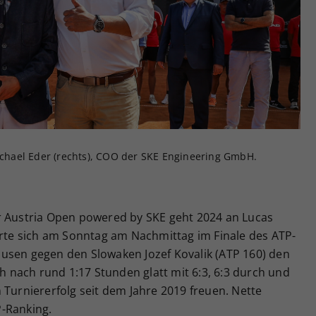
Zweck
generierte ID, für die historische Speicherung
Ihrer vorgenommen Einstellungen, falls der
Webseiten-Betreiber dies eingestellt hat.
Michael Eder (rechts), COO der SKE Engineering GmbH.
r Austria Open powered by SKE geht 2024 an Lucas
erte sich am Sonntag am Nachmittag im Finale des ATP-
usen gegen den Slowaken Jozef Kovalik (ATP 160) den
ch nach rund 1:17 Stunden glatt mit 6:3, 6:3 durch und
 Turniererfolg seit dem Jahre 2019 freuen. Nette
-Ranking.