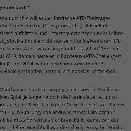
gerade läuft“
nau dorthin will es der fünffache ATP-Titelträger
nube Upper Austria Open powered by SKE ließ die
lasse aufblitzen und untermauerte gegen Kovalik ihre
lg stockte Pouille nicht nur sein Punktekonto um 100
 zudem im ATP-Liveranking von Platz 229 auf 163. Für
 Mai 2019, damals hatte er in Bordeaux (ATP-Challenger)
. Im Jänner 2024 war er bei einem weiteren ATP-
m Finale gestanden, hatte allerdings das Nachsehen
Mauthausen startete ausgeglichen. Sowohl Pouille als
sen Spiel. Je länger jedoch die Partie dauerte, umso
 auf seine Seite. Nach dem Gewinn des ersten Satzes
mit 4:0 in Führung, ehe er etwas zu wackeln begann.
ab beim Stand von 3:5 vier Breakbälle, damit war der
andelten Matchball war die Erleichterung bei Pouille