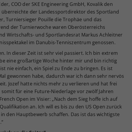
Eder, COO der SKE Engineering GmbH, Kovalik den
, überreichte der Landessportdirektor des Sportland
, Turniersieger Pouille die Trophäe und das
hrend der Turnierwoche waren Oberösterreichs
 Wirtschafts- und Sportlandesrat Markus Achleitner
nisspektakel im Danubis-Tenniszentrum genossen.
en. In dieser Zeit ist sehr viel passiert. Ich bin extrem
habe eine großartige Woche hinter mir und bin richtig
t nie einfach, ein Spiel zu Ende zu bringen. Es ist
e Mal gewonnen habe, dadurch war ich dann sehr nervös
t. Jozef hatte nichts mehr zu verlieren und hat frei
ch somit für eine Future-Niederlage vor zwölf Jahren
French Open im Visier: „Nach dem Sieg hoffe ich auf
 Qualifikation an. Ich will es bis zu den US Open zurück
 in den Hauptbewerb schaffen. Das ist das wichtigste
.“