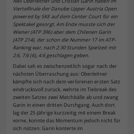
Neil Oberleitner und Cristian Garin haben im
Dieser Wert speichert Ihre Consent-
Viertelfinale der Danube Upper Austria Open
Einstellungen. Unter anderem eine
powered by SKE auf dem Center Court für ein
zufällig generierte ID, für die
Spektakel gesorgt. Am Ende musste sich der
Zweck
historische Speicherung Ihrer
Wiener (ATP 396) aber dem Chilenen Garin
vorgenommen Einstellungen, falls der
(ATP 214), der schon die Nummer 17 im ATP-
Webseiten-Betreiber dies eingestellt
hat.
Ranking war, nach 2:30 Stunden Spielzeit mit
2:6, 7:6 (6), 4:6 geschlagen geben.
Dabei sah es zwischenzeitlich sogar nach der
nächsten Überraschung aus: Oberleitner
kämpfte sich nach dem verlorenen ersten Satz
eindrucksvoll zurück, wehrte im Tiebreak des
zweiten Satzes zwei Matchbälle ab und zwang
Garin in einen dritten Durchgang. Auch dort
lag der 25-Jährige kurzzeitig mit einem Break
vorne, konnte das Momentum jedoch nicht für
sich nützen. Garin konterte im