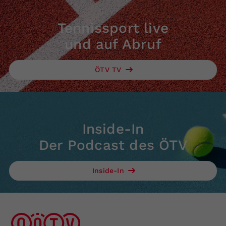
Tennissport live
und auf Abruf
ÖTV TV
Inside-In
Der Podcast des ÖTV
Inside-In