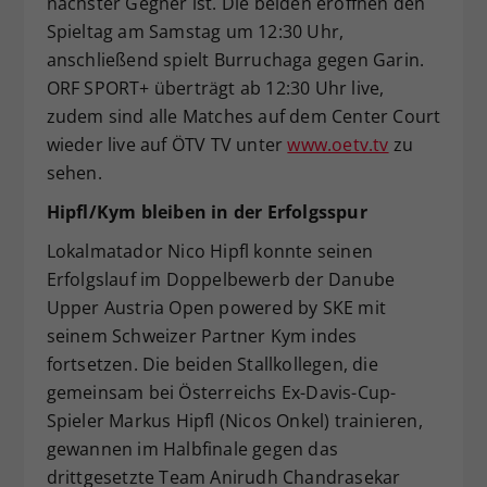
nächster Gegner ist. Die beiden eröffnen den
Spieltag am Samstag um 12:30 Uhr,
anschließend spielt Burruchaga gegen Garin.
ORF SPORT+ überträgt ab 12:30 Uhr live,
zudem sind alle Matches auf dem Center Court
wieder live auf ÖTV TV unter
www.oetv.tv
zu
sehen.
Hipfl/Kym bleiben in der Erfolgsspur
Lokalmatador Nico Hipfl konnte seinen
Erfolgslauf im Doppelbewerb der Danube
Upper Austria Open powered by SKE mit
seinem Schweizer Partner Kym indes
fortsetzen. Die beiden Stallkollegen, die
gemeinsam bei Österreichs Ex-Davis-Cup-
Spieler Markus Hipfl (Nicos Onkel) trainieren,
gewannen im Halbfinale gegen das
drittgesetzte Team Anirudh Chandrasekar