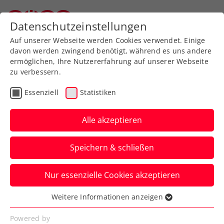
Zurück zur Newsübersicht
Datenschutzeinstellungen
Oberösterreichischer Tennisverband
Auf unserer Webseite werden Cookies verwendet. Einige
davon werden zwingend benötigt, während es uns andere
ermöglichen, Ihre Nutzererfahrung auf unserer Webseite
zu verbessern.
Turniere
ATP
Essenziell
Statistiken
Danube Upper Austria
Open powered by SKE:
Alle akzeptieren
Garin stoppt starken
Speichern & schließen
Oberleitner
Nur essenzielle Cookies akzeptieren
Der letzte Österreicher im Einzel beim
ATP-Challenger in Mauthausen scheidet
Weitere Informationen anzeigen
Essenziell
im Viertelfinale aus.
Essenzielle Cookies werden für grundlegende
Powered by