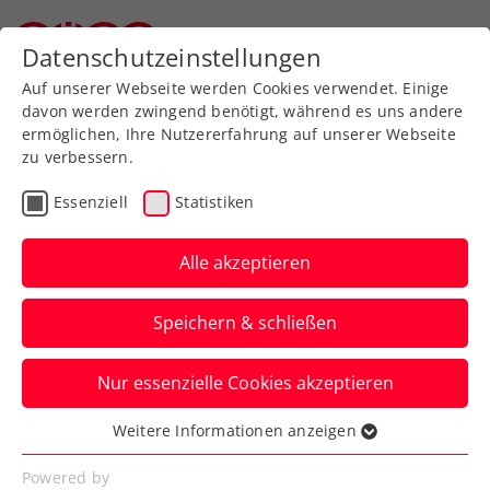
Zurück zur Newsübersicht
Datenschutzeinstellungen
Oberösterreichischer Tennisverband
Auf unserer Webseite werden Cookies verwendet. Einige
davon werden zwingend benötigt, während es uns andere
ermöglichen, Ihre Nutzererfahrung auf unserer Webseite
zu verbessern.
Turniere
Senioren
Essenziell
Statistiken
Zischka ÖTV Seniors
Trophy powered by HEAD:
Alle akzeptieren
Freistadt als voller Erfolg
Speichern & schließen
Gesamt 137 Nennungen (inklusive
Nur essenzielle Cookies akzeptieren
Doppel) kommen beim
Senior:innenturnier in Oberösterreich
Weitere Informationen anzeigen
Essenziell
zusammen.
Essenzielle Cookies werden für grundlegende
Powered by