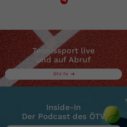
Tennissport live
und auf Abruf
ÖTV TV
Inside-In
Der Podcast des ÖTV