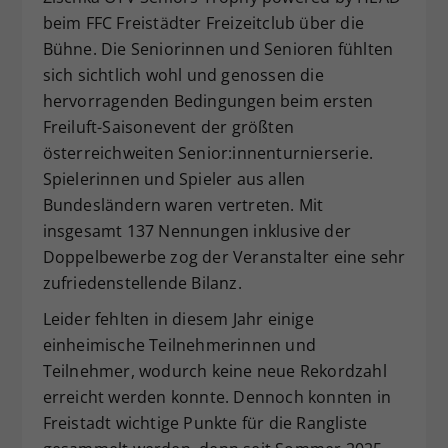
beim FFC Freistädter Freizeitclub über die
Dieser Wert speichert Ihre Consent-
Einstellungen. Unter anderem eine
Bühne. Die Seniorinnen und Senioren fühlten
zufällig generierte ID, für die
sich sichtlich wohl und genossen die
Zweck
historische Speicherung Ihrer
hervorragenden Bedingungen beim ersten
vorgenommen Einstellungen, falls der
Freiluft-Saisonevent der größten
Webseiten-Betreiber dies eingestellt
österreichweiten Senior:innenturnierserie.
hat.
Spielerinnen und Spieler aus allen
Bundesländern waren vertreten. Mit
insgesamt 137 Nennungen inklusive der
Doppelbewerbe zog der Veranstalter eine sehr
zufriedenstellende Bilanz.
Leider fehlten in diesem Jahr einige
einheimische Teilnehmerinnen und
Teilnehmer, wodurch keine neue Rekordzahl
erreicht werden konnte. Dennoch konnten in
Freistadt wichtige Punkte für die Rangliste