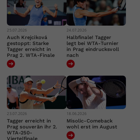
25.07.2026
24.07.2026
Auch Krejciková
Halbfinale! Tagger
gestoppt: Starke
legt bei WTA-Turnier
Tagger erreicht in
in Prag eindrucksvoll
Prag 2. WTA-Finale
nach
23.07.2026
18.06.2026
Tagger erreicht in
Misolic-Comeback
Prag souverän ihr 2.
wohl erst im August
WTA-250-
Viertelfinale