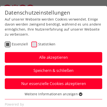
Zurück zur Newsübersicht
Datenschutzeinstellungen
Oberösterreichischer Tennisverband
Auf unserer Webseite werden Cookies verwendet. Einige
davon werden zwingend benötigt, während es uns andere
ermöglichen, Ihre Nutzererfahrung auf unserer Webseite
zu verbessern.
ATP
WTA
Turniere
Essenziell
Statistiken
WTA Indian Wells: Tagger
erhält Wildcard für den
Alle akzeptieren
Hauptbewerb
Speichern & schließen
Große Auszeichnung für die ÖTV-
Nur essenzielle Cookies akzeptieren
Teenagerin, die im WTA-Ranking als 119.
an der Tür zu den Top 100 klopft.
Weitere Informationen anzeigen
Essenziell
Verfasst von: Manuel Wachta, 02.03.2026
Essenzielle Cookies werden für grundlegende
Powered by