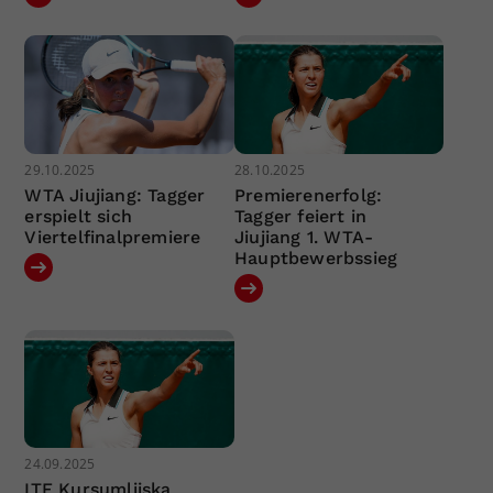
29.10.2025
28.10.2025
WTA Jiujiang: Tagger
Premierenerfolg:
erspielt sich
Tagger feiert in
Viertelfinalpremiere
Jiujiang 1. WTA-
Hauptbewerbssieg
24.09.2025
ITF Kursumlijska