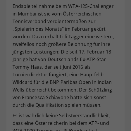
Endspielteilnahme beim WTA-125-Challenger
Dieser Wert speichert Ihre Consent-
in Mumbai ist sie vom Österreichischen
Einstellungen. Unter anderem eine
zufällig generierte ID, für die
Tennisverband verdientermaßen zur
Zweck
historische Speicherung Ihrer
„Spielerin des Monats“ im Februar gekürt
vorgenommen Einstellungen, falls der
worden. Dazu erhält Lilli Tagger eine weitere,
Webseiten-Betreiber dies eingestellt
zweifellos noch größere Belohnung für ihre
hat.
jüngsten Leistungen: Die seit 17. Februar 18-
Jährige hat von Deutschlands Ex-ATP-Star
Tommy Haas, der seit Juni 2016 als
Turnierdirektor fungiert, eine Hauptfeld-
Wildcard für die BNP Paribas Open in Indian
Wells überreicht bekommen. Der Schützling
von Francesca Schiavone hätte sich sonst
durch die Qualifikation spielen müssen.
Es ist wahrlich keine Selbstverständlichkeit,
dass eine Österreicherin bei dem ATP- und
WTA-1000-Turnier im US-Bundesstaat