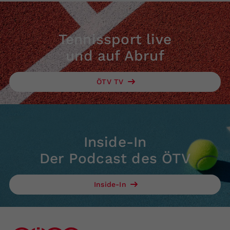
Tennissport live
und auf Abruf
ÖTV TV
Inside-In
Der Podcast des ÖTV
Inside-In