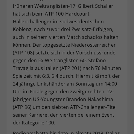
früheren Weltranglisten-17. Gilbert Schaller
Dieser Wert speichert Ihre Consent-
hat sich beim ATP-100-Hardcourt-
Einstellungen. Unter anderem eine
zufällig generierte ID, für die
Hallenchallenger im südwestdeutschen
Zweck
historische Speicherung Ihrer
Koblenz, nach zuvor drei Zweisatz-Erfolgen,
vorgenommen Einstellungen, falls der
auch in seinem vierten Match schadlos halten
Webseiten-Betreiber dies eingestellt
können. Der topgesetzte Niederösterreicher
hat.
(ATP 108) setzte sich in der Vorschlussrunde
gegen den Ex-Weltranglisten-60. Stefano
Travaglia aus Italien (ATP 201) nach 76 Minuten
Spielzeit mit 6:3, 6:4 durch. Hiermit kämpft der
24-jährige Linkshänder am Sonntag um 14:00
Uhr im Finale gegen den zweitgereihten, 22-
jährigen US-Youngster Brandon Nakashima
(ATP 96) um den siebten ATP-Challenger-Titel
seiner Karriere, den vierten bei einem Event
der Kategorie 100.
Rodionov hatte bis dato in Almaty 2018, Dallas