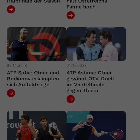
Halbfinale der Saison
hält Österreichs
Fahne hoch
07.11.2023
01.10.2023
ATP Sofia: Ofner und
ATP Astana: Ofner
Rodionov erkämpfen
gewinnt ÖTV-Duell
sich Auftaktsiege
im Viertelfinale
gegen Thiem