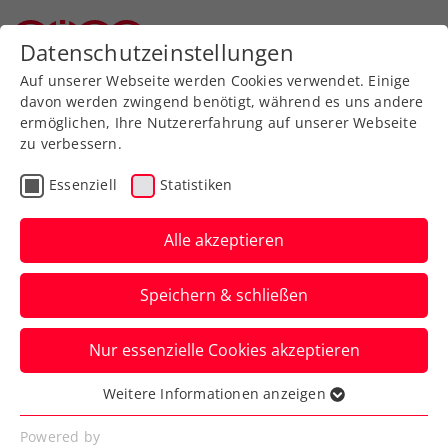
Zurück zur Newsübersicht
Datenschutzeinstellungen
Oberösterreichischer Tennisverband
Auf unserer Webseite werden Cookies verwendet. Einige
davon werden zwingend benötigt, während es uns andere
ermöglichen, Ihre Nutzererfahrung auf unserer Webseite
zu verbessern.
Turniere
ATP
Essenziell
Statistiken
Starker Rodionov greift in
Koblenz nach siebtem
Alle akzeptieren
ATP-Challenger-Titel
Speichern & schließen
Der ÖTV-Profi gewinnt in Deutschland
Nur essenzielle Cookies akzeptieren
zum vierten Mal in zwei Sätzen und steht
im Finale.
Weitere Informationen anzeigen
Essenziell
Verfasst von: Manuel Wachta, 03.02.2024
Essenzielle Cookies werden für grundlegende
Powered by