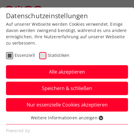
Zurück zur Newsübersicht
Datenschutzeinstellungen
Oberösterreichischer Tennisverband
Auf unserer Webseite werden Cookies verwendet. Einige
davon werden zwingend benötigt, während es uns andere
ermöglichen, Ihre Nutzererfahrung auf unserer Webseite
zu verbessern.
Kids & Jugend
Essenziell
Statistiken
OÖTV KIDS
Hallenmeisterschaften
Alle akzeptieren
2026
Speichern & schließen
Verfasst von: JW, 09.01.2026
Nur essenzielle Cookies akzeptieren
Weitere Informationen anzeigen
Essenziell
Essenzielle Cookies werden für grundlegende
Powered by