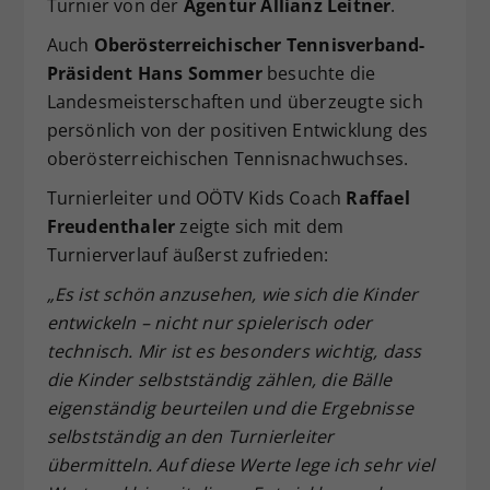
Turnier von der
Agentur Allianz Leitner
.
Dieser Wert speichert Ihre Consent-
Auch
Oberösterreichischer Tennisverband
-
Einstellungen. Unter anderem eine
Präsident Hans Sommer
besuchte die
zufällig generierte ID, für die
Zweck
historische Speicherung Ihrer
Landesmeisterschaften und überzeugte sich
vorgenommen Einstellungen, falls der
persönlich von der positiven Entwicklung des
Webseiten-Betreiber dies eingestellt
oberösterreichischen Tennisnachwuchses.
hat.
Turnierleiter und OÖTV Kids Coach
Raffael
Freudenthaler
zeigte sich mit dem
Turnierverlauf äußerst zufrieden:
„Es ist schön anzusehen, wie sich die Kinder
entwickeln – nicht nur spielerisch oder
technisch. Mir ist es besonders wichtig, dass
die Kinder selbstständig zählen, die Bälle
eigenständig beurteilen und die Ergebnisse
selbstständig an den Turnierleiter
übermitteln. Auf diese Werte lege ich sehr viel