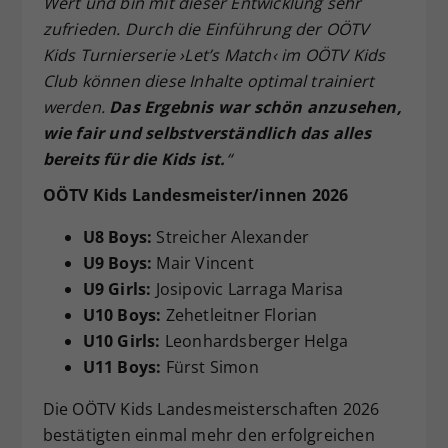
Wert und bin mit dieser Entwicklung sehr
zufrieden. Durch die Einführung der OÖTV
Kids Turnierserie ›Let’s Match‹ im OÖTV Kids
Club können diese Inhalte optimal trainiert
werden.
Das Ergebnis war schön anzusehen,
wie fair und selbstverständlich das alles
bereits für die Kids ist.
“
OÖTV Kids Landesmeister/innen 2026
U8 Boys:
Streicher Alexander
U9 Boys:
Mair Vincent
U9 Girls:
Josipovic Larraga Marisa
U10 Boys:
Zehetleitner Florian
U10 Girls:
Leonhardsberger Helga
U11 Boys:
Fürst Simon
Die OÖTV Kids Landesmeisterschaften 2026
bestätigten einmal mehr den erfolgreichen