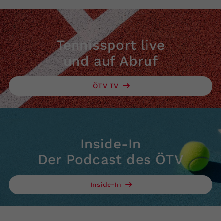
Tennissport live
und auf Abruf
ÖTV TV
Inside-In
Der Podcast des ÖTV
Inside-In