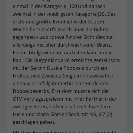
einmal in der Kategorie J100 und danach
Dieser Wert speichert Ihre Consent-
zweimal in der niedrigsten Kategorie J30. Das
Einstellungen. Unter anderem eine
zufällig generierte ID, für die
erste und größte Event ist in der letzten
Zweck
historische Speicherung Ihrer
Woche bereits erfolgreich über die Bühne
vorgenommen Einstellungen, falls der
gegangen – aus rot-weiß-roter Sicht diesmal
Webseiten-Betreiber dies eingestellt
allerdings mit eher durchwachsener Bilanz.
hat.
Einem Titelgewinn am nächsten kam Leonie
Rabl: Die Burgenländerin erreichte gemeinsam
mit der Serbin Dusica Popovski durch ein
Freilos, zwei Zweisatz-Siege und dazwischen
einen w.o.-Erfolg immerhin das Finale des
Doppelbewerbs. Erst dort musste sich die
ÖTV-Vertragsspielerin mit ihrer Partnerin den
zweitgesetzten, tschechischen Schwestern
Lucie und Marie Slameníková mit 4:6, 6:7 (2)
geschlagen geben.
Mit dem Endspieleinzug hat die Turnierwoche