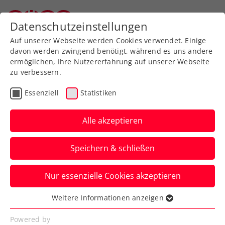
Zurück zur Newsübersicht
Datenschutzeinstellungen
Oberösterreichischer Tennisverband
Auf unserer Webseite werden Cookies verwendet. Einige
davon werden zwingend benötigt, während es uns andere
ermöglichen, Ihre Nutzererfahrung auf unserer Webseite
zu verbessern.
Turniere
Kids & Jugend
ITF
Essenziell
Statistiken
Maria Lanzendorf Open:
Rabl schrammt am
Alle akzeptieren
Doppel-Heimsieg vorbei
Speichern & schließen
Das 17-jährige ÖTV-Ass wird beim ITF-
Nur essenzielle Cookies akzeptieren
J100-Jugendturnier in Niederösterreich
erst im Finale gestoppt.
Weitere Informationen anzeigen
Essenziell
Verfasst von: Manuel Wachta, 02.10.2024
Essenzielle Cookies werden für grundlegende
Powered by