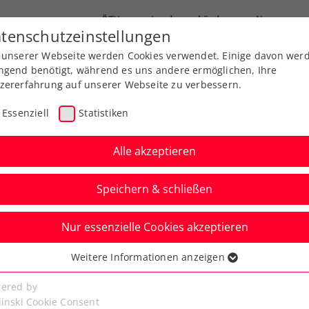
ÖTV
Landesverbände
News
tenschutzeinstellungen
 unserer Webseite werden Cookies verwendet. Einige davon wer
end-Leistungssport
Ausbildung
Services
ngend benötigt, während es uns andere ermöglichen, Ihre
zererfahrung auf unserer Webseite zu verbessern.
Essenziell
Statistiken
Alle akzeptieren
Speichern & schließen
Nur essenzielle Cookies akzeptieren
enzeichen in Silber
Weitere Informationen anzeigen
ssenziell
senzielle Cookies werden für grundlegende Funktionen der
ered by
ld See
bseite benötigt. Dadurch ist gewährleistet, dass die Webseite
linski Cookie Consent