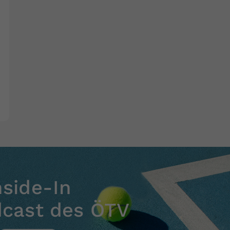
nside-In
dcast des ÖTV