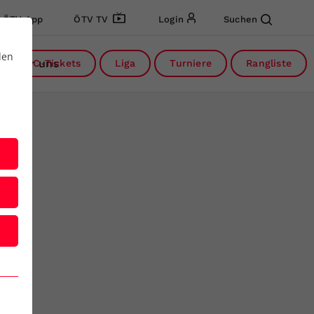
ÖTV App
ÖTV TV
Login
Suchen
den
Über uns
DC-Tickets
Liga
Turniere
Rangliste