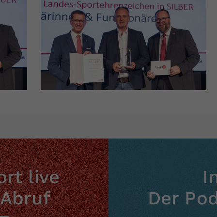
rt live
I
 Abruf
Der Po