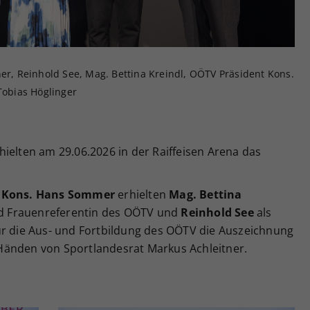
Zweck
generierte ID, für die historische Speicherung
Ihrer vorgenommen Einstellungen, falls der
Webseiten-Betreiber dies eingestellt hat.
ner, Reinhold See, Mag. Bettina Kreindl, OÖTV Präsident Kons.
obias Höglinger
ielten am 29.06.2026 in der Raiffeisen Arena das
V
Kons. Hans Sommer
erhielten
Mag. Bettina
und Frauenreferentin des OÖTV und
Reinhold See
als
ür die Aus- und Fortbildung des OÖTV die Auszeichnung
Händen von Sportlandesrat Markus Achleitner.