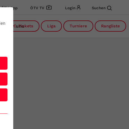
ÖTV App
ÖTV TV
Login
Suchen
den
Über uns
DC-Tickets
Liga
Turniere
Rangliste