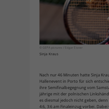
© GEPA pictures / Edgar Eisner
Sinja Kraus
Nach nur 46 Minuten hatte Sinja Krau
Hallenevent in Porto für sich entsc
ihre Semifinalbegegnung vom Samstag
jährige mit der polnischen Linkshänd
es diesmal jedoch nicht geben, denn 
4:6, 3:6 am Finaleinzug vorbei. Dab