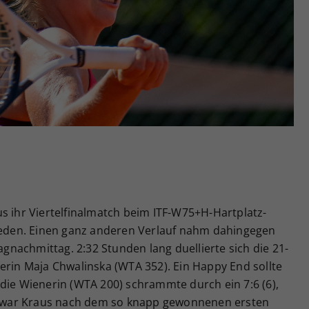
Zweck
generierte ID, für die historische Speicherung
Ihrer vorgenommen Einstellungen, falls der
Webseiten-Betreiber dies eingestellt hat.
s ihr Viertelfinalmatch beim ITF-W75+H-Hartplatz-
hieden. Einen ganz anderen Verlauf nahm dahingegen
nachmittag. 2:32 Stunden lang duellierte sich die 21-
erin Maja Chwalinska (WTA 352). Ein Happy End sollte
die Wienerin (WTA 200) schrammte durch ein 7:6 (6),
ei war Kraus nach dem so knapp gewonnenen ersten