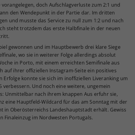
 vorangelegen, doch Aufschlagverluste zum 2:1 und
dann den Wendepunkt in der Partie dar. Im dritten
egen und musste das Service zu null zum 1:2 und nach
h steht trotzdem das erste Halbfinale in der neuen
ritt.
sspiel gewonnen und im Hauptbewerb drei klare Siege
lfinale, wo sie in weiterer Folge allerdings absolut
oche in Porto, mit einem erreichten Semifinale aus
h auf ihrer offiziellen Instagram-Seite ein positives
rfolge konnte sie sich im inoffiziellen Liveranking um
5 verbessern. Und noch eine weitere, ungemein
us: Unmittelbar nach ihrem knappen Aus erfuhr sie,
inz eine Hauptfeld-Wildcard für das am Sonntag mit der
nt in Oberösterreichs Landeshauptstadt erhält. Gewiss
n Finaleinzug im Nordwesten Portugals.