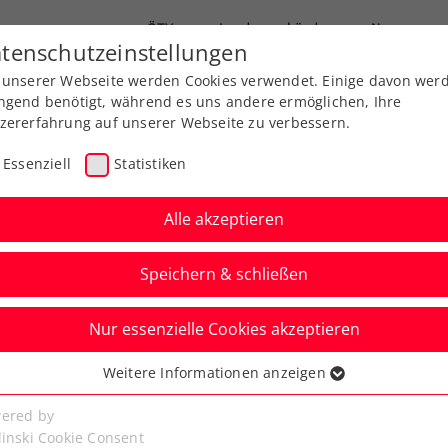
ÖTV
Landesverbände
News
tenschutzeinstellungen
 unserer Webseite werden Cookies verwendet. Einige davon wer
end-Leistungssport
Ausbildung
Services
ngend benötigt, während es uns andere ermöglichen, Ihre
zererfahrung auf unserer Webseite zu verbessern.
Essenziell
Statistiken
Alle akzeptieren
Speichern & schließen
Nur essenzielle Cookies akzeptieren
us schrammt nach
Weitere Informationen anzeigen
ssenziell
 am Finaleinzug
senzielle Cookies werden für grundlegende Funktionen der
ered by
bseite benötigt. Dadurch ist gewährleistet, dass die Webseite
linski Cookie Consent