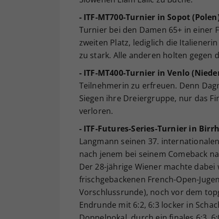
- ITF-MT700-Turnier in Sopot (Polen)
Turnier bei den Damen 65+ in einer 
zweiten Platz, lediglich die Italiener
zu stark. Alle anderen holten gegen 
- ITF-MT400-Turnier in Venlo (Niede
Teilnehmerin zu erfreuen. Denn Da
Siegen ihre Dreiergruppe, nur das Fi
verloren.
- ITF-Futures-Series-Turnier in Birr
Langmann seinen 37. internationalen 
nach jenem bei seinem Comeback nac
Der 28-jährige Wiener machte dabei
frischgebackenen French-Open-Jugend
Vorschlussrunde), noch vor dem topg
Endrunde mit 6:2, 6:3 locker in Scha
Doppelpokal, durch ein finales 6:3,