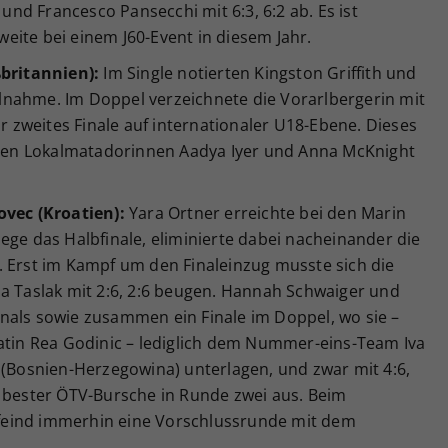
 und Francesco Pansecchi mit 6:3, 6:2 ab. Es ist
zweite bei einem J60-Event in diesem Jahr.
ßbritannien):
Im Single notierten Kingston Griffith und
eilnahme. Im Doppel verzeichnete die Vorarlbergerin mit
hr zweites Finale auf internationaler U18-Ebene. Dieses
tzten Lokalmatadorinnen Aadya Iyer und Anna McKnight
ovec (Kroatien):
Yara Ortner erreichte bei den Marin
ege das Halbfinale, eliminierte dabei nacheinander die
. Erst im Kampf um den Finaleinzug musste sich die
ia Taslak mit 2:6, 2:6 beugen. Hannah Schwaiger und
nals sowie zusammen ein Finale im Doppel, wo sie –
oatin Rea Godinic – lediglich dem Nummer-eins-Team Iva
 (Bosnien-Herzegowina) unterlagen, und zwar mit 4:6,
s bester ÖTV-Bursche in Runde zwei aus. Beim
feind immerhin eine Vorschlussrunde mit dem