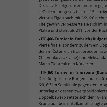
Dreisatz-Erfolge, unter anderen geg
ließ die neuntgesetzte, erst 15-jähr
Victoria Eigelsbach mit 6:2, 6:0 nich
Titelgewinn verbesserte sie sich im
Plätze und steht als 211. vor der Rüc
- ITF-J60-Turnier in Dobrich (Bulgari
Viertelfinale, sondern zudem ein Dop
dem in Österreich trainierenden Isr
Chetverikov (Ukraine) und Aleksandar
Match Tiebreak den Kürzeren.
- ITF-J60-Turnier in Timisoara (Rum
Der fünftgelistete Burgenländer stür
6:0, 6:3 im Semifinale gegen den topg
unterlag er dessen zweitpositionier
Doppelbewerb setzte sich der 18-Jä
Krone auf, beim Titelkampf fertigte 