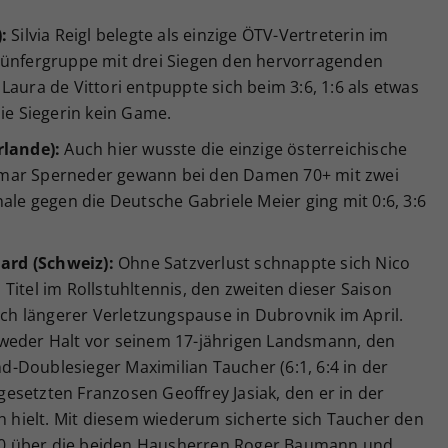
:
Silvia Reigl belegte als einzige ÖTV-Vertreterin im
Fünfergruppe mit drei Siegen den hervorragenden
in Laura de Vittori entpuppte sich beim 3:6, 1:6 als etwas
die Siegerin kein Game.
rlande):
Auch hier wusste die einzige österreichische
gmar Sperneder gewann bei den Damen 70+ mit zwei
nale gegen die Deutsche Gabriele Meier ging mit 0:6, 3:6
hard (Schweiz):
Ohne Satzverlust schnappte sich Nico
Titel im Rollstuhltennis, den zweiten dieser Saison
h längerer Verletzungspause in Dubrovnik im April.
 weder Halt vor seinem 17-jährigen Landsmann, den
-Doublesieger Maximilian Taucher (6:1, 6:4 in der
esetzten Franzosen Geoffrey Jasiak, den er in der
ch hielt. Mit diesem wiederum sicherte sich Taucher den
 6:0 über die beiden Hausherren Roger Baumann und