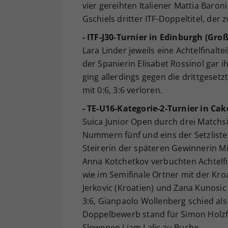
vier gereihten Italiener Mattia Baroni
Gschiels dritter ITF-Doppeltitel, der 
- ITF-J30-Turnier in Edinburgh (Gro
Lara Linder jeweils eine Achtelfinalt
der Spanierin Elisabet Rossinol gar i
ging allerdings gegen die drittgese
mit 0:6, 3:6 verloren.
- TE-U16-Kategorie-2-Turnier in Cak
Suica Junior Open durch drei Matchsi
Nummern fünf und eins der Setzliste
Steirerin der späteren Gewinnerin M
Anna Kotchetkov verbuchten Achtelfi
wie im Semifinale Ortner mit der Kr
Jerkovic (Kroatien) und Zana Kunosic
3:6, Gianpaolo Wollenberg schied al
Doppelbewerb stand für Simon Holz
Slowenen Liam Lalic zu Buche.