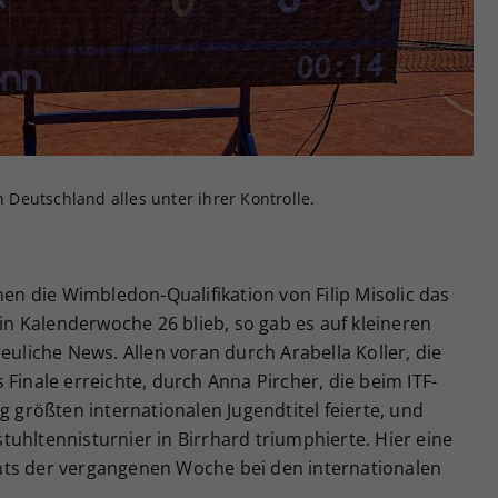
Zweck
generierte ID, für die historische Speicherung
Ihrer vorgenommen Einstellungen, falls der
Webseiten-Betreiber dies eingestellt hat.
n Deutschland alles unter ihrer Kontrolle.
 die Wimbledon-Qualifikation von Filip Misolic das
 in Kalenderwoche 26 blieb, so gab es auf kleineren
euliche News. Allen voran durch Arabella Koller, die
Finale erreichte, durch Anna Pircher, die beim ITF-
g größten internationalen Jugendtitel feierte, und
uhltennisturnier in Birrhard triumphierte. Hier eine
hts der vergangenen Woche bei den internationalen