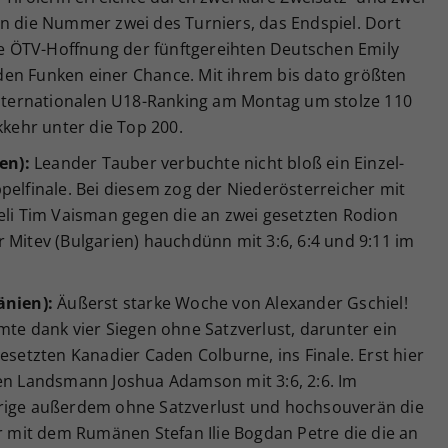
en die Nummer zwei des Turniers, das Endspiel. Dort
ige ÖTV-Hoffnung der fünftgereihten Deutschen Emily
t den Funken einer Chance. Mit ihrem bis dato größten
 internationalen U18-Ranking am Montag um stolze 110
kkehr unter die Top 200.
en):
Leander Tauber verbuchte nicht bloß ein Einzel-
pelfinale. Bei diesem zog der Niederösterreicher mit
aeli Tim Vaisman gegen die an zwei gesetzten Rodion
 Mitev (Bulgarien) hauchdünn mit 3:6, 6:4 und 9:11 im
änien):
Äußerst starke Woche von Alexander Gschiel!
mte dank vier Siegen ohne Satzverlust, darunter ein
esetzten Kanadier Caden Colburne, ins Finale. Erst hier
ten Landsmann Joshua Adamson mit 3:6, 2:6. Im
hrige außerdem ohne Satzverlust und hochsouverän die
er mit dem Rumänen Stefan Ilie Bogdan Petre die die an