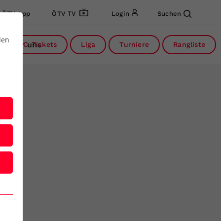
ÖTV App
ÖTV TV
Login
Suchen
den
Über uns
DC-Tickets
Liga
Turniere
Rangliste