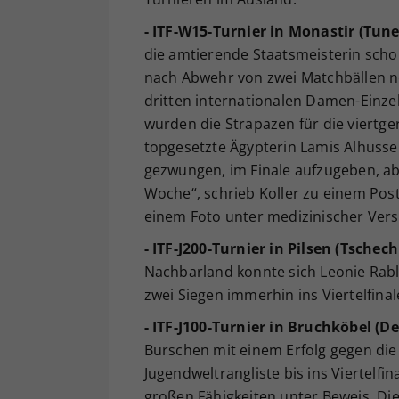
- ITF-W15-Turnier in Monastir (Tune
die amtierende Staatsmeisterin scho
nach Abwehr von zwei Matchbällen noc
dritten internationalen Damen-Einzel
wurden die Strapazen für die viertge
topgesetzte Ägypterin Lamis Alhussein 
gezwungen, im Finale aufzugeben, ab
Woche“, schrieb Koller zu einem Posti
einem Foto unter medizinischer Vers
- ITF-J200-Turnier in Pilsen (Tschech
Nachbarland konnte sich Leonie Rabl 
zwei Siegen immerhin ins Viertelfinal
- ITF-J100-Turnier in Bruchköbel (D
Burschen mit einem Erfolg gegen di
Jugendweltrangliste bis ins Viertelfi
großen Fähigkeiten unter Beweis. Die 