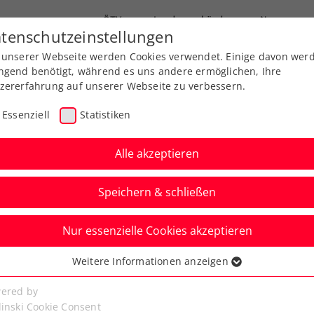
ÖTV
Landesverbände
News
tenschutzeinstellungen
 unserer Webseite werden Cookies verwendet. Einige davon wer
end-Leistungssport
Ausbildung
Services
ngend benötigt, während es uns andere ermöglichen, Ihre
zererfahrung auf unserer Webseite zu verbessern.
Essenziell
Statistiken
Alle akzeptieren
Speichern & schließen
ITF
Turniere
Kids & Jugend
Senioren
Nur essenzielle Cookies akzeptieren
 Pircher feiert größten
Weitere Informationen anzeigen
ssenziell
 Karriere
senzielle Cookies werden für grundlegende Funktionen der
ered by
bseite benötigt. Dadurch ist gewährleistet, dass die Webseite
linski Cookie Consent