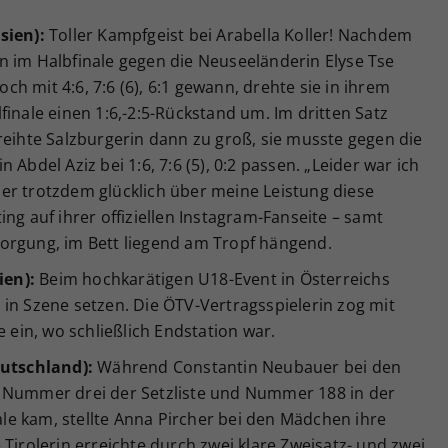
sien):
Toller Kampfgeist bei Arabella Koller! Nachdem
n im Halbfinale gegen die Neuseeländerin Elyse Tse
h mit 4:6, 7:6 (6), 6:1 gewann, drehte sie in ihrem
finale einen 1:6,-2:5-Rückstand um. Im dritten Satz
reihte Salzburgerin dann zu groß, sie musste gegen die
Abdel Aziz bei 1:6, 7:6 (5), 0:2 passen. „Leider war ich
er trotzdem glücklich über meine Leistung diese
ng auf ihrer offiziellen Instagram-Fanseite – samt
orgung, im Bett liegend am Tropf hängend.
ien):
Beim hochkarätigen U18-Event in Österreichs
in Szene setzen. Die ÖTV-Vertragsspielerin zog mit
e ein, wo schließlich Endstation war.
eutschland):
Während Constantin Neubauer bei den
e Nummer drei der Setzliste und Nummer 188 in der
nale kam, stellte Anna Pircher bei den Mädchen ihre
Tirolerin erreichte durch zwei klare Zweisatz- und zwei