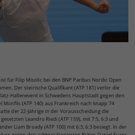
Zweck
generierte ID, für die historische Speicherung
Ihrer vorgenommen Einstellungen, falls der
Webseiten-Betreiber dies eingestellt hat.
st für Filip Misolic bei den BNP Paribas Nordic Open
. Der steirische Qualifikant (ATP 181) verlor die
platz-Hallenevent in Schwedens Hauptstadt gegen den
l Monfils (ATP 140) aus Frankreich nach knapp 74
 hatte der 22-Jährige in der Vorausscheidung die
esetzten Leandro Riedi (ATP 159), mit 7:5, 6:3 und
änder Liam Broady (ATP 100) mit 6:3, 6:3 besiegt. In der
luss gegen den achtpositionierten Briten Daniel Evans