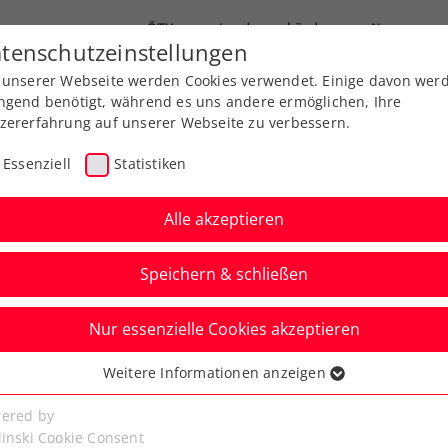
ÖTV
Landesverbände
News
tenschutzeinstellungen
 unserer Webseite werden Cookies verwendet. Einige davon wer
end-Leistungssport
Ausbildung
Services
ngend benötigt, während es uns andere ermöglichen, Ihre
zererfahrung auf unserer Webseite zu verbessern.
Essenziell
Statistiken
Alle akzeptieren
Speichern & schließen
Nur essenzielle Cookies akzeptieren
 Erfolgslauf von
Weitere Informationen anzeigen
ssenziell
rch Monfils gestoppt
senzielle Cookies werden für grundlegende Funktionen der
ered by
bseite benötigt. Dadurch ist gewährleistet, dass die Webseite
linski Cookie Consent