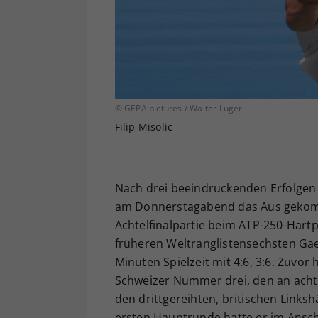
© GEPA pictures / Walter Luger
Filip Misolic
Nach drei beeindruckenden Erfolgen i
am Donnerstagabend das Aus gekommen
Achtelfinalpartie beim ATP-250-Hart
früheren Weltranglistensechsten Gae
Minuten Spielzeit mit 4:6, 3:6. Zuvor
Schweizer Nummer drei, den an acht g
den drittgereihten, britischen Linksh
ersten Hauptrunde hatte er im Ansch