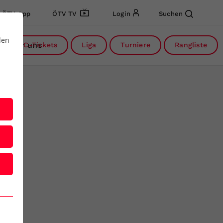
ÖTV App
ÖTV TV
Login
Suchen
den
Über uns
DC-Tickets
Liga
Turniere
Rangliste