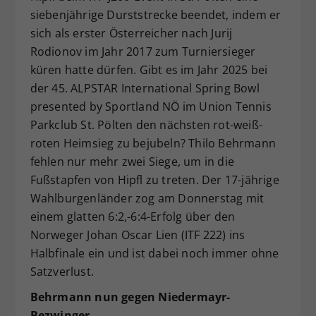
siebenjährige Durststrecke beendet, indem er
Dieser Wert speichert Ihre Consent-
sich als erster Österreicher nach Jurij
Einstellungen. Unter anderem eine
zufällig generierte ID, für die
Rodionov im Jahr 2017 zum Turniersieger
Zweck
historische Speicherung Ihrer
küren hatte dürfen. Gibt es im Jahr 2025 bei
vorgenommen Einstellungen, falls der
der 45. ALPSTAR International Spring Bowl
Webseiten-Betreiber dies eingestellt
presented by Sportland NÖ im Union Tennis
hat.
Parkclub St. Pölten den nächsten rot-weiß-
roten Heimsieg zu bejubeln? Thilo Behrmann
fehlen nur mehr zwei Siege, um in die
Fußstapfen von Hipfl zu treten. Der 17-jährige
Wahlburgenländer zog am Donnerstag mit
einem glatten 6:2,-6:4-Erfolg über den
Norweger Johan Oscar Lien (ITF 222) ins
Halbfinale ein und ist dabei noch immer ohne
Satzverlust.
Behrmann nun gegen Niedermayr-
Bezwinger