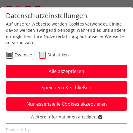
Zurück zur Newsübersicht
Datenschutzeinstellungen
Oberösterreichischer Tennisverband
Auf unserer Webseite werden Cookies verwendet. Einige
davon werden zwingend benötigt, während es uns andere
ermöglichen, Ihre Nutzererfahrung auf unserer Webseite
zu verbessern.
ITF
Turniere
Kids & Jugend
Essenziell
Statistiken
45. International Spring
Bowl: Behrmann weiter
Alle akzeptieren
im Titelrennen
Speichern & schließen
Und das Doppel Gabriel Niedermayr und
Nur essenzielle Cookies akzeptieren
Bastian Berenz steht beim ITF-
Jugendturnier in St. Pölten im Finale.
Weitere Informationen anzeigen
Essenziell
Verfasst von: Presseaussendung / Redaktion, 08.05.2025
Essenzielle Cookies werden für grundlegende
Powered by