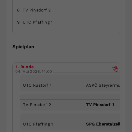
Dieser Wert speichert Ihre Consent-
8
TV Pinsdorf 2
Einstellungen. Unter anderem eine
zufällig generierte ID, für die
9
UTC Pfaffing 1
Zweck
historische Speicherung Ihrer
vorgenommen Einstellungen, falls der
Webseiten-Betreiber dies eingestellt
hat.
Spielplan
1. Runde
04. Mai 2026, 14:00
UTC Rüstorf 1
ASKÖ Steyrermühl 2
TV Pinsdorf 2
TV Pinsdorf 1
UTC Pfaffing 1
SPG Eberstalzell/Stad