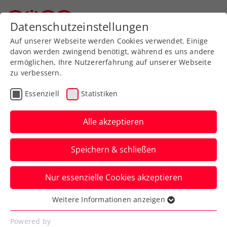
Datenschutzeinstellungen
Oberösterreichischer Tennisverband
Auf unserer Webseite werden Cookies verwendet. Einige
davon werden zwingend benötigt, während es uns andere
ermöglichen, Ihre Nutzererfahrung auf unserer Webseite
Allgemeine
Klasse
zu verbessern.
Jugend
Essenziell
Statistiken
SeniorInnen
Alle akzeptieren
Speichern & schließen
Meisterschaft wählen
Nur essenzielle Cookies akzeptieren
Weitere Informationen anzeigen
Essenziell
Essenzielle Cookies werden für grundlegende
OÖ. Mannschaftsmeisterschaft 2026 / Herren 60
Powered by