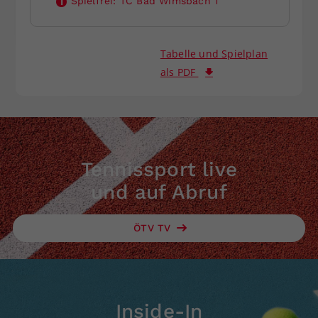
Spielfrei:
TC Bad Wimsbach 1
i
Tabelle und Spielplan
als PDF
Tennissport live
und auf Abruf
ÖTV TV
Inside-In