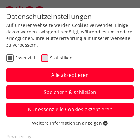
Datenschutzeinstellungen
Oberösterreichischer Tennisverband
Auf unserer Webseite werden Cookies verwendet. Einige
davon werden zwingend benötigt, während es uns andere
ermöglichen, Ihre Nutzererfahrung auf unserer Webseite
Allgemeine
Klasse
zu verbessern.
Jugend
Essenziell
Statistiken
SeniorInnen
Alle akzeptieren
Speichern & schließen
Meisterschaft wählen
Nur essenzielle Cookies akzeptieren
Weitere Informationen anzeigen
Essenziell
Essenzielle Cookies werden für grundlegende
OÖ. Mannschaftsmeisterschaft 2026 / Herren
Powered by