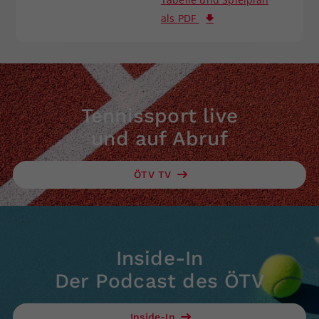
als PDF
Tennissport live
und auf Abruf
ÖTV TV
Inside-In
Der Podcast des ÖTV
Inside-In