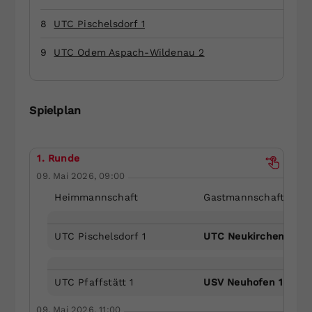
Dieser Wert speichert Ihre Consent-
8
UTC Pischelsdorf 1
Einstellungen. Unter anderem eine
zufällig generierte ID, für die
9
UTC Odem Aspach-Wildenau 2
Zweck
historische Speicherung Ihrer
vorgenommen Einstellungen, falls der
Webseiten-Betreiber dies eingestellt
hat.
Spielplan
1. Runde
09. Mai 2026, 09:00
Heimmannschaft
Gastmannschaft
UTC Pischelsdorf 1
UTC Neukirchen/Enkn
UTC Pfaffstätt 1
USV Neuhofen 1
09. Mai 2026, 11:00